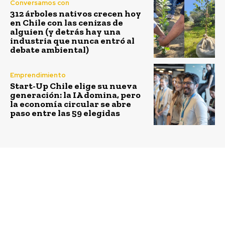
Conversamos con
312 árboles nativos crecen hoy
en Chile con las cenizas de
alguien (y detrás hay una
industria que nunca entró al
debate ambiental)
Emprendimiento
Start-Up Chile elige su nueva
generación: la IA domina, pero
la economía circular se abre
paso entre las 59 elegidas
Previous article
Next article
Ciudades y regiones
2030 Challenge: La
chilenas se “hermanan”
nueva app que enseña a
con europeas para
escolares a combatir el
intercambiar mejores
cambio climático
prácticas y lograr