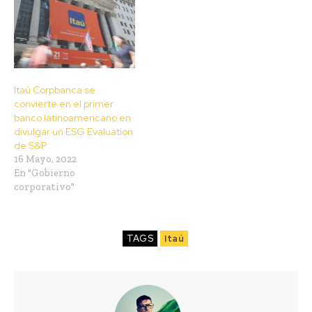
Itaú Corpbanca se
convierte en el primer
banco latinoamericano en
divulgar un ESG Evaluation
de S&P
16 Mayo, 2022
En "Gobierno
corporativo"
TAGS
Itaú