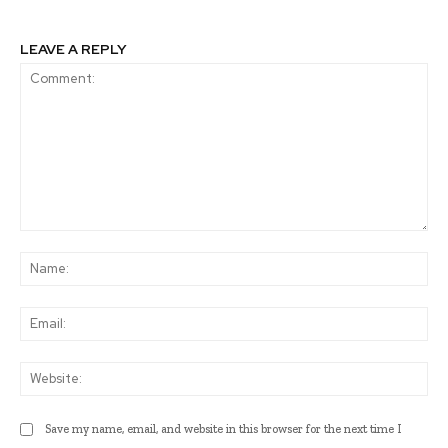
LEAVE A REPLY
Comment:
Na
Ema
Web
Save my name, email, and website in this browser for the next time I