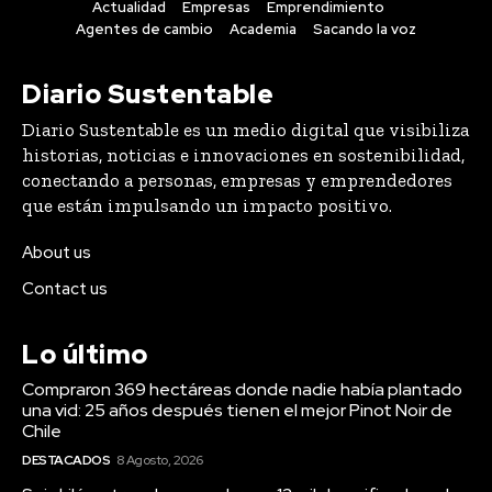
Diario Sustentable es un medio digital que visibiliza
historias, noticias e innovaciones en sostenibilidad,
conectando a personas, empresas y emprendedores
que están impulsando un impacto positivo.
About us
Contact us
Lo último
Compraron 369 hectáreas donde nadie había plantado
una vid: 25 años después tienen el mejor Pinot Noir de
Chile
DESTACADOS
8 Agosto, 2026
Seis kilómetros de escombros y 13 mil damnificados: el
plan para reactivar el borde costero de Coquimbo
DESTACADOS
7 Agosto, 2026
AFP Capital y el nuevo régimen de inversión: “Estamos
haciendo sugerencias para maximizar los impactos