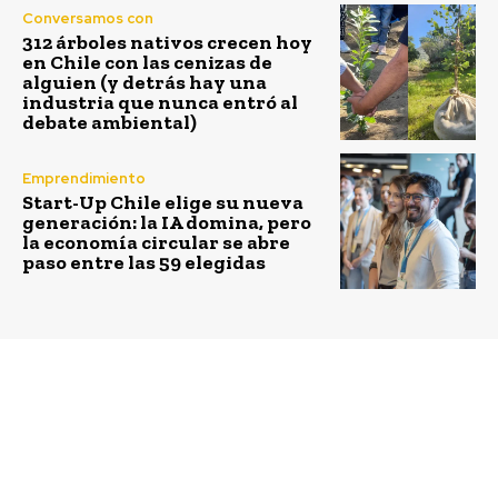
Conversamos con
312 árboles nativos crecen hoy
en Chile con las cenizas de
alguien (y detrás hay una
industria que nunca entró al
debate ambiental)
Emprendimiento
Start-Up Chile elige su nueva
generación: la IA domina, pero
la economía circular se abre
paso entre las 59 elegidas
Previous article
Next article
Natura apuesta por
Levi’s utiliza hasta un
conservación de la
40% menos de agua en
Selva Valdiviana
la fabricación de jeans
con técnica Waterless®