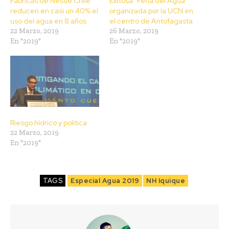
Fábricas de Nestlé Chile
Exitosa “Feria del Agua”
reducen en casi un 40% el
organizada por la UCN en
uso del agua en 8 años
el centro de Antofagasta
22 Marzo, 2019
26 Marzo, 2019
En "2019"
En "2019"
Riesgo hídrico y política
22 Marzo, 2019
En "2019"
TAGS
Especial Agua 2019
NH Iquique