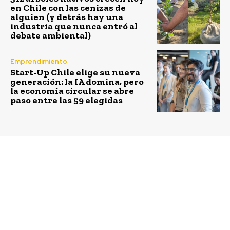
en Chile con las cenizas de
alguien (y detrás hay una
industria que nunca entró al
debate ambiental)
Emprendimiento
Start-Up Chile elige su nueva
generación: la IA domina, pero
la economía circular se abre
paso entre las 59 elegidas
Previous article
Next article
“Women of Impact”,
¡Remando Tour llega a
Cisco celebró a las
Santiago!, un
mujeres junto a sus
entretenido panorama
partners
solidario