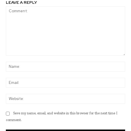
LEAVE A REPLY
Comment:
Na
Ema
Web
Save my name, email, and website in this browser for the next time I
comment.