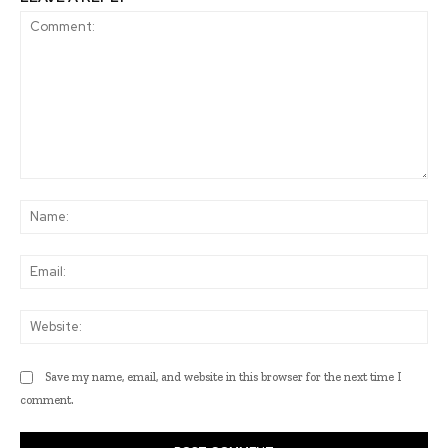
Comment:
Na
Ema
Web
Save my name, email, and website in this browser for the next time I
comment.