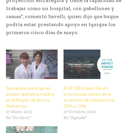
proyección estratégica y tiene la capacidad de
trabajar como un hospital, con pabellones y
camas”, comentó Savelli, quien dijo que buque
podría estar prestando apoyo en Iquique los
primeros cinco días de mayo.
Salcobrand participó en
El VII S2B Impact Forum
exitoso operativo médico
acercará las claves de la
en la Región de Arica y
economía de impacto y los
Parinacota
ODS a Chile
27 Mayo, 2015
27 Octubre, 2020
En "Archivo"
En "Agenda"