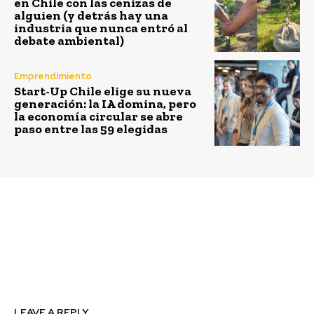
en Chile con las cenizas de
alguien (y detrás hay una
industria que nunca entró al
debate ambiental)
Emprendimiento
Start-Up Chile elige su nueva
generación: la IA domina, pero
la economía circular se abre
paso entre las 59 elegidas
Previous article
Next article
Recimat patenta nueva
Invitan a
tecnología para el
emprendedores
reciclaje de baterías
turísticos a postular a
incubadora de negocios
LEAVE A REPLY