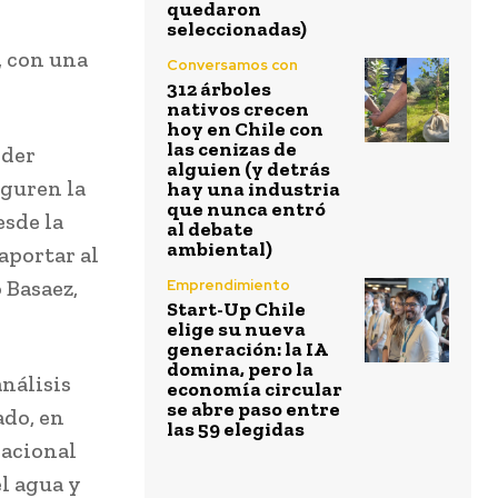
quedaron
seleccionadas)
, con una
Conversamos con
312 árboles
nativos crecen
hoy en Chile con
las cenizas de
nder
alguien (y detrás
eguren la
hay una industria
que nunca entró
esde la
al debate
ambiental)
aportar al
 Basaez,
Emprendimiento
Start-Up Chile
elige su nueva
generación: la IA
domina, pero la
análisis
economía circular
se abre paso entre
ado, en
las 59 elegidas
nacional
l agua y