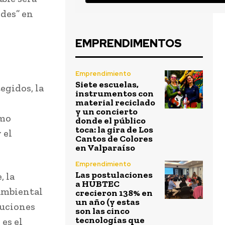
des” en
EMPRENDIMENTOS
Emprendimiento
Siete escuelas,
egidos, la
instrumentos con
material reciclado
y un concierto
smo
donde el público
toca: la gira de Los
 el
Cantos de Colores
en Valparaíso
Emprendimiento
Las postulaciones
, la
a HUBTEC
ambiental
crecieron 138% en
un año (y estas
tuciones
son las cinco
tecnologías que
es el