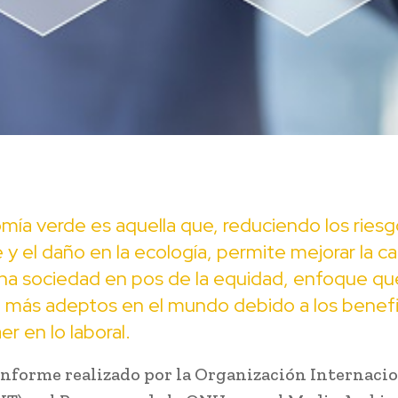
ía verde es aquella que, reduciendo los riesg
y el daño en la ecología, permite mejorar la ca
una sociedad en pos de la equidad, enfoque qu
e más adeptos en el mundo debido a los benef
er en lo laboral.
informe realizado por la Organización Internacio