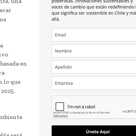
nte, una
poderosas, innovaciones sustentables y
voces de cambio que están redefiniendo 
erar
que significa ser sostenible en Chile y m
ima
allá.
na
tivo
 basada en
ra
n lo que
 2025.
ambiente
Únete Aquí
able será