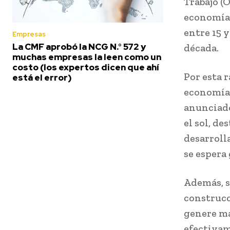
Trabajo (
economía 
entre 15 
Empresas
La CMF aprobó la NCG N.° 572 y
década.
muchas empresas la leen como un
costo (los expertos dicen que ahí
Por esta 
está el error)
economía m
anunciado
el sol, d
desarroll
se espera
Además, s
construcc
genere má
efectivam