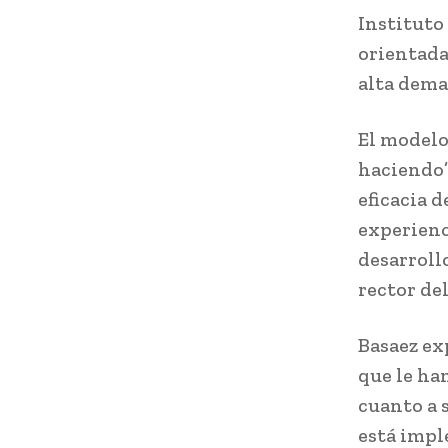
Instituto
orientada
alta dema
El modelo
haciendo”
eficacia 
experienc
desarroll
rector de
Basaez ex
que le ha
cuanto a 
está impl