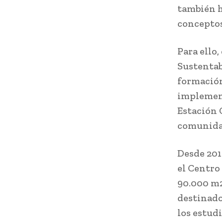
también h
conceptos
Para ello
Sustentab
formación
implement
Estación 
comunida
Desde 201
el Centro
90.000 m2
destinado
los estud