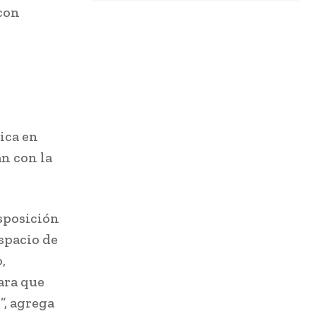
 con
ica en
n con la
isposición
spacio de
,
ara que
”, agrega