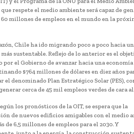
OIT) y el Programa de la ONU para el Medio Ambie
que respete el medio ambiente será capaz de gen
y 60 millones de empleos en el mundo en la próx
razón, Chile ha ido migrando poco a poco hacia u
ás sustentable. Reflejo de lo anterior es el obje
 por el Gobierno de avanzar hacia una economía
estinando $764 millones de dólares en diez años pa
ar el denominado Plan Estratégico Solar (PES), co
 generar cerca de 45 mil empleos verdes de cara al
egún los pronósticos de la OIT, se espera que la
ión de nuevos edificios amigables con el medio 
s de 6,5 millones de empleos para el 2030. Y
ente, junto a la energía, la construcción sustent