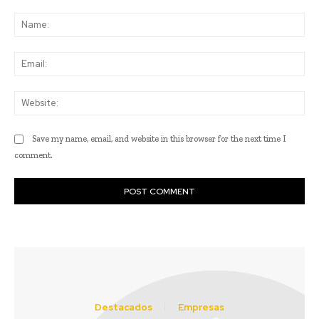
Comment:
Na
Ema
Web
Save my name, email, and website in this browser for the next time I
comment.