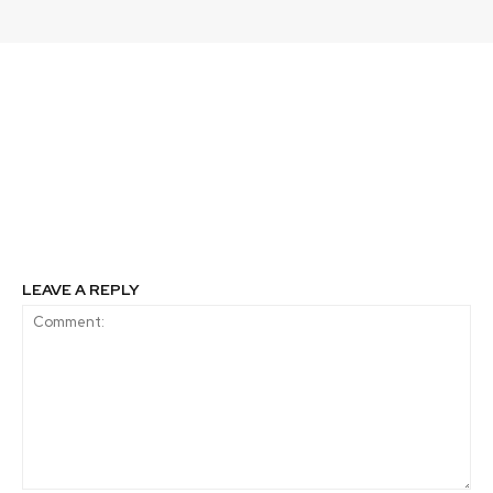
Previous article
Next article
Consejo de
Concurso sustentable
Responsabilidad Social
de Emiliana premiará
invita a Empresas
con 30 árboles de
Públicas a reportar sus
Reforestemos
prácticas de
Patagonia
sostenibilidad
LEAVE A REPLY