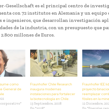
r-Gesellschaft es el principal centro de investi
uenta con 72 institutos en Alemania y un equipo 
os e ingenieros, que desarrollan investigación apl
idades de la industria, con un presupuesto que pa
 2.800 millones de Euros.
 asume como
Fraunhofer Chile Research
Fraunhofer IEE li
e General de
inaugura modernas
proyecto binacio
ile
instalaciones para fortalecer
reemplazar comb
021
la biotecnología en Chile.
fósiles en la mine
 corporativo"
13 Septiembre, 2018
12 Diciembre, 20
En "2018"
En "Energías ren