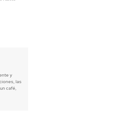
ente y
iones, las
un café,
Next article