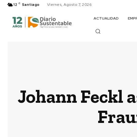
C
12
Santiago
Viernes, Agosto 7, 2026
ACTUALIDAD
EMP
Johann Feckl 
Frau