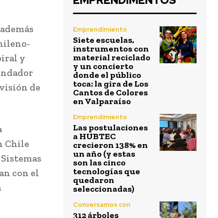
EMPRENDIMENTOS
o además
Emprendimiento
Siete escuelas,
hileno-
instrumentos con
iral y
material reciclado
y un concierto
undador
donde el público
toca: la gira de Los
ivisión de
Cantos de Colores
en Valparaíso
Emprendimiento
Las postulaciones
a
a HUBTEC
n Chile
crecieron 138% en
un año (y estas
e Sistemas
son las cinco
tecnologías que
an con el
quedaron
a
seleccionadas)
Conversamos con
312 árboles