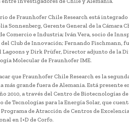
 entre investigadores de Chile y Alemania.
orio de Fraunhofer Chile Research está integrad
lia Sonnenberg, Gerente General de la Cámara C
e Comercio e Industria; Iván Vera, socio de Innsp
del Club de Innovación; Fernando Fischmann, f
l Lagoons y Dirk Prüfer, Director adjunto de la D
ogía Molecular de Fraunhofer IME.
acar que Fraunhofer Chile Research es la segund
ia más grande fuera de Alemania. Está presente e
año 2010, a través del Centro de Biotecnologías d
ro de Tecnologías para la Energía Solar, que cuent
 Programa de Atracción de Centros de Excelenci
onal en I+D de Corfo.