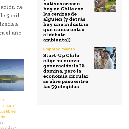
nativos crecen
gación de
hoy en Chile con
las cenizas de
de 5 mil
alguien (y detrás
icada a
hay una industria
que nunca entró
ra el año
al debate
ambiental)
Emprendimiento
Start-Up Chile
elige su nueva
generación: la IA
domina, pero la
economía circular
se abre paso entre
las 59 elegidas
dera
nal para
ustibles
ría
23
ovables"