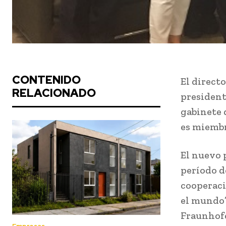
CONTENIDO
El direct
RELACIONADO
president
gabinete 
es miembr
El nuevo 
período d
cooperaci
el mundo”
Fraunhofe