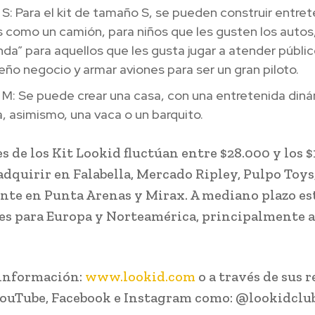
: Para el kit de tamaño S, se pueden construir entre
 como un camión, para niños que les gusten los autos
nda” para aquellos que les gusta jugar a atender públi
ño negocio y armar aviones para ser un gran piloto.
M: Se puede crear una casa, con una entretenida diná
la, asimismo, una vaca o un barquito.
s de los Kit Lookid fluctúan entre $28.000 y los $
adquirir en Falabella, Mercado Ripley, Pulpo Toys
te en Punta Arenas y Mirax. A mediano plazo es
es para Europa y Norteamérica, principalmente a
 información:
www.lookid.com
o a través de sus 
YouTube, Facebook e Instagram como: @lookidclub