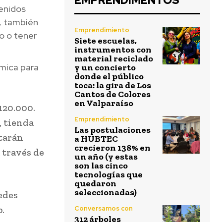
EMPRENDIMENTOS
tenidos
, también
Emprendimiento
co o tener
Siete escuelas,
instrumentos con
material reciclado
mica para
y un concierto
donde el público
toca: la gira de Los
Cantos de Colores
en Valparaíso
120.000.
Emprendimiento
, tienda
Las postulaciones
tarán
a HUBTEC
crecieron 138% en
 través de
un año (y estas
son las cinco
tecnologías que
quedaron
seleccionadas)
redes
.
Conversamos con
312 árboles