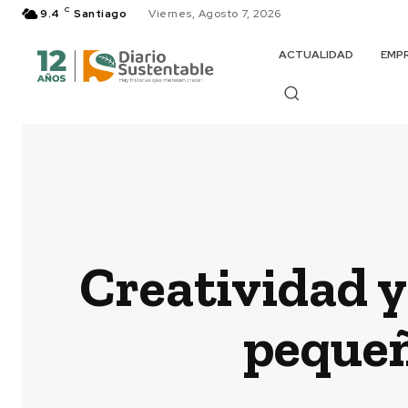
C
9.4
Santiago
Viernes, Agosto 7, 2026
ACTUALIDAD
EMP
Creatividad y
pequeñ