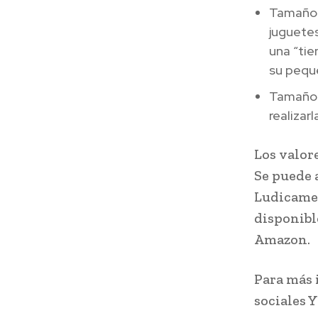
Tamaño S
juguetes
una “tie
su peque
Tamaño 
realizar
Los valore
Se puede 
Ludicamen
disponibl
Amazon.
Para más
sociales 