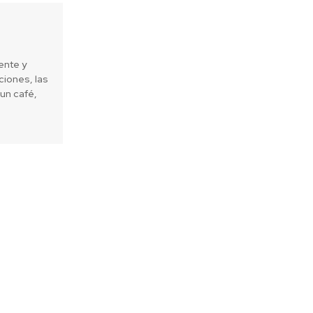
ente y
iones, las
un café,
Next article
 apoya a las pymes madereras se
lanzó en la U. Bío-Bío