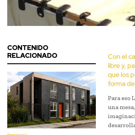
CONTENIDO
RELACIONADO
Con el ca
libre y, 
que los p
forma de 
Para eso L
una mesa,
imaginaci
desarrolla