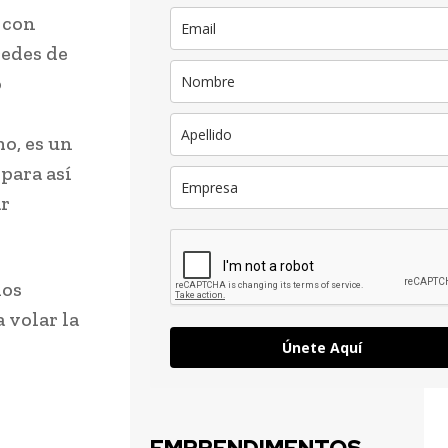
o con
redes de
o
mo, es un
para así
ar
los
 volar la
Únete Aquí