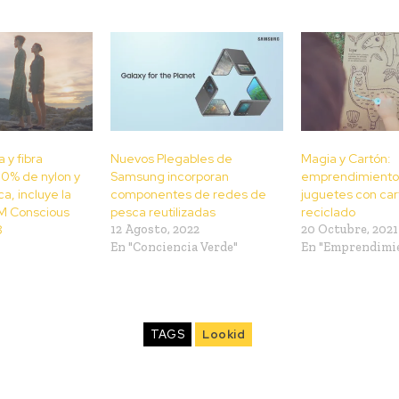
 y fibra
Nuevos Plegables de
Magia y Cartón:
0% de nylon y
Samsung incorporan
emprendimiento
a, incluye la
componentes de redes de
juguetes con car
M Conscious
pesca reutilizadas
reciclado
8
12 Agosto, 2022
20 Octubre, 2021
En "Conciencia Verde"
En "Emprendimi
TAGS
Lookid