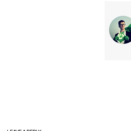
Previous article
Esval emite primer bono verde y s
plazo en Chile por US$61 