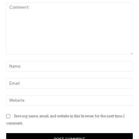
Comment:
Na
Ema
Web
Save my name, email, and website in this browser for the next time I
comment.