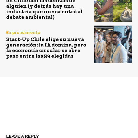
en Chile con las cenizas de
alguien (y detrás hay una
industria que nunca entró al
debate ambiental)
Emprendimiento
Start-Up Chile elige su nueva
generación: la IA domina, pero
la economía circular se abre
paso entre las 59 elegidas
Previous article
Next article
Imagine Lab busca
El 50% de quienes crean
emprendimientos para
empresas en Chile
invertir hasta 120
tienen entre 30 y 44
millones de pesos
años
LEAVE A REPLY