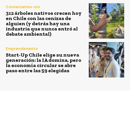
Conversamos con
312 árboles nativos crecen hoy
en Chile con las cenizas de
alguien (y detrás hay una
industria que nunca entró al
debate ambiental)
Emprendimiento
Start-Up Chile elige su nueva
generación: la IA domina, pero
la economía circular se abre
paso entre las 59 elegidas
Previous article
Next article
Asume nuevo jefe de la
Comercio de
División Ambiental y
Providencia y
Cambio Climático en
Municipio acuerdan
Ministerio de Energía
impulsar ordenanza que