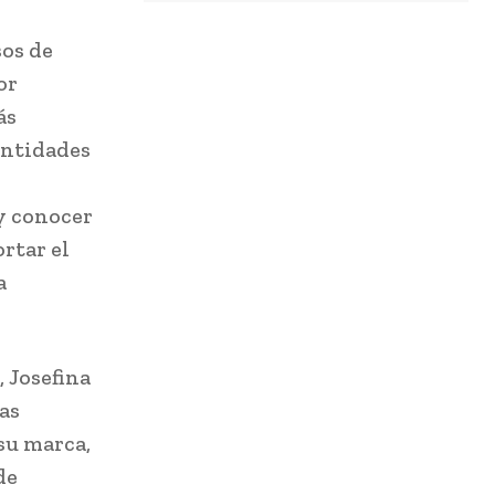
os de
or
ás
entidades
 y conocer
rtar el
a
 Josefina
as
su marca,
de