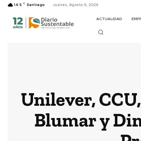
C
14.5
Santiago
Jueves, Agosto 6, 2026
ACTUALIDAD
EMP
Unilever, CCU
Blumar y Dim
Pr