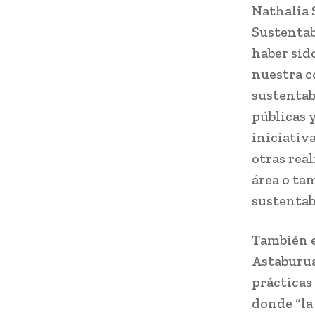
Nathalia 
Sustentab
haber sid
nuestra c
sustentab
públicas 
iniciativ
otras rea
área o ta
sustentabi
También e
Astaburua
prácticas
donde “la