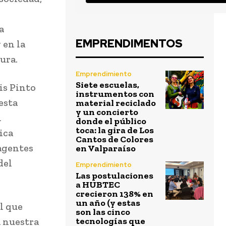
a
EMPRENDIMENTOS
 en la
ura.
Emprendimiento
Siete escuelas,
is Pinto
instrumentos con
esta
material reciclado
y un concierto
n
donde el público
toca: la gira de Los
ica
Cantos de Colores
agentes
en Valparaíso
del
Emprendimiento
Las postulaciones
a HUBTEC
crecieron 138% en
un año (y estas
al que
son las cinco
a nuestra
tecnologías que