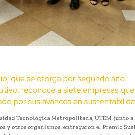
io, que se otorga por segundo año
tivo, reconoce a siete empresas que
do por sus avances en sustentabilida
sidad Tecnológica Metropolitana, UTEM, junto a
os y otros organismos, entregaron el Premio Sus