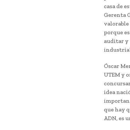
casa de e
Gerenta G
valorable
porque es
auditar y
industria”
Óscar Mer
UTEM y or
concursan
idea naci
importanc
que hay q
ADN, es u