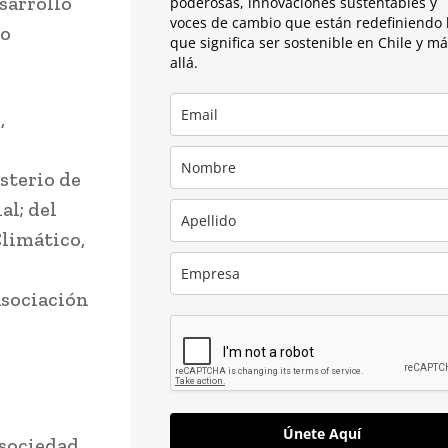
sarrollo
poderosas, innovaciones sustentables y
voces de cambio que están redefiniendo 
to
que significa ser sostenible en Chile y m
allá.
,
sterio de
al; del
limático,
Asociación
Únete Aquí
sociedad,