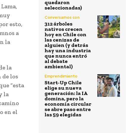
quedaron
d Lama,
seleccionadas)
 muy
Conversamos con
or esto,
312 árboles
nativos crecen
umnos a
hoy en Chile con
las cenizas de
n la
alguien (y detrás
hay una industria
que nunca entró
al debate
ambiental)
de la
 de los
Emprendimiento
Start-Up Chile
que “esta
elige su nueva
generación: la IA
y la
domina, pero la
 camino
economía circular
se abre paso entre
o en el
las 59 elegidas