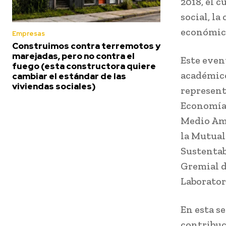
2018, el 
social, l
económico
Empresas
Construimos contra terremotos y
marejadas, pero no contra el
Este even
fuego (esta constructora quiere
académico
cambiar el estándar de las
viviendas sociales)
represent
Economía,
Medio Amb
la Mutual
Sustentab
Gremial d
Laborator
En esta s
contribuc