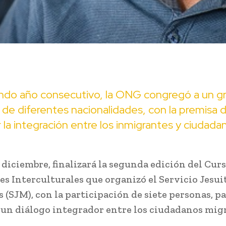
ndo año consecutivo, la ONG congregó a un g
de diferentes nacionalidades, con la premisa 
ar la integración entre los inmigrantes y ciudada
 diciembre, finalizará la segunda edición del Cur
s Interculturales que organizó el Servicio Jesui
 (SJM), con la participación de siete personas, p
 un diálogo integrador entre los ciudadanos mig