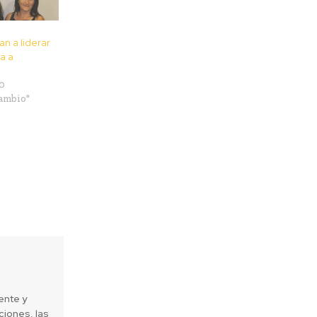
n a liderar
ta a
0
cambio"
ente y
iones, las