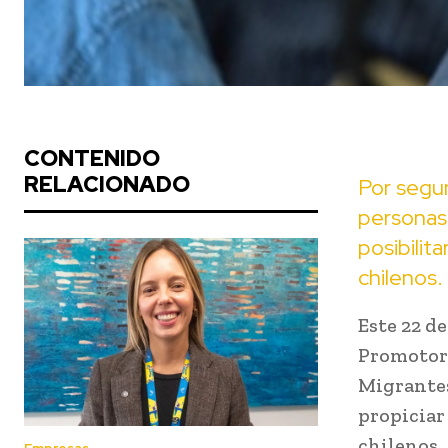
CONTENIDO
RELACIONADO
Por segu
personas 
posibilit
chilenos.
Este 22 de
Promotore
Migrantes
propiciar
chilenos.