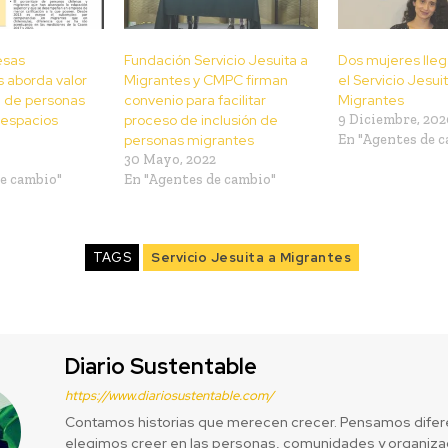
esas
Fundación Servicio Jesuita a
Dos mujeres llega
s aborda valor
Migrantes y CMPC firman
el Servicio Jesui
ón de personas
convenio para facilitar
Migrantes
 espacios
proceso de inclusión de
9 Diciembre, 202
personas migrantes
En "Agentes de 
30 Mayo, 2022
e cambio"
En "Agentes de cambio"
TAGS
Servicio Jesuita a Migrantes
Diario Sustentable
https://www.diariosustentable.com/
Contamos historias que merecen crecer. Pensamos difer
elegimos creer en las personas, comunidades y organizac