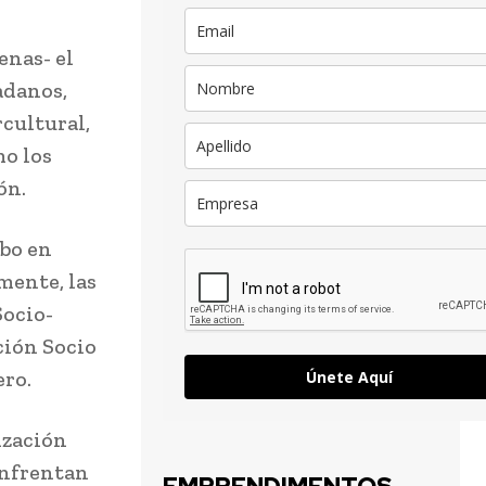
enas- el
adanos,
cultural,
mo los
ón.
abo en
mente, las
Socio-
ción Socio
ero.
Únete Aquí
ización
enfrentan