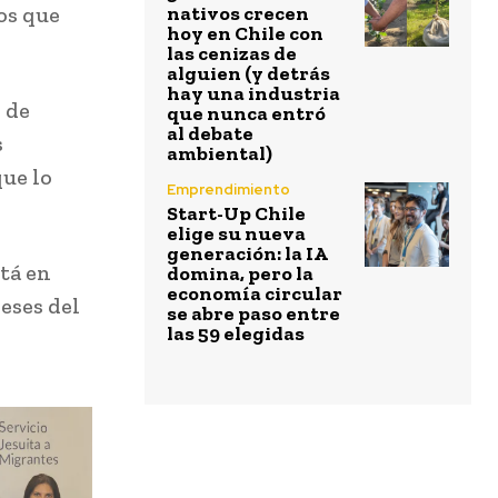
os que
nativos crecen
hoy en Chile con
las cenizas de
alguien (y detrás
hay una industria
 de
que nunca entró
al debate
s
ambiental)
que lo
Emprendimiento
Start-Up Chile
elige su nueva
generación: la IA
tá en
domina, pero la
economía circular
eses del
se abre paso entre
las 59 elegidas