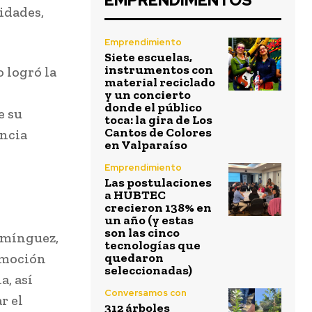
EMPRENDIMENTOS
idades,
Emprendimiento
Siete escuelas,
instrumentos con
o logró la
material reciclado
y un concierto
donde el público
e su
toca: la gira de Los
Cantos de Colores
encia
en Valparaíso
Emprendimiento
Las postulaciones
a HUBTEC
crecieron 138% en
un año (y estas
son las cinco
Domínguez,
tecnologías que
omoción
quedaron
seleccionadas)
a, así
Conversamos con
r el
312 árboles