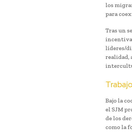
los migra
para coex
Tras un se
incentiva
líderes/d
realidad,
intercult
Trabajo
Bajo la c
el SJM pr
de los de
como la fo