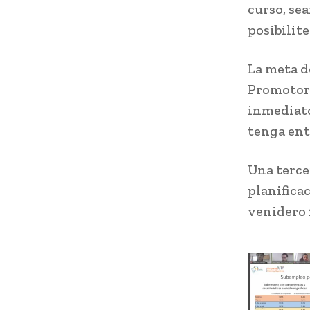
curso, se
posibilit
La meta d
Promotore
inmediato
tenga entr
Una terce
planifica
venidero 