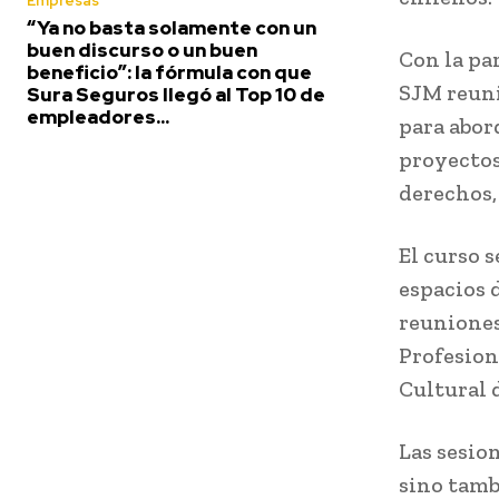
Empresas
“Ya no basta solamente con un
buen discurso o un buen
Con la par
beneficio”: la fórmula con que
SJM reuni
Sura Seguros llegó al Top 10 de
empleadores...
para abor
proyectos
derechos, 
El curso s
espacios 
reuniones
Profesion
Cultural 
Las sesio
sino tamb