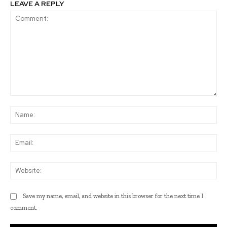
LEAVE A REPLY
Comment:
Na
Ema
Web
Save my name, email, and website in this browser for the next time I
comment.