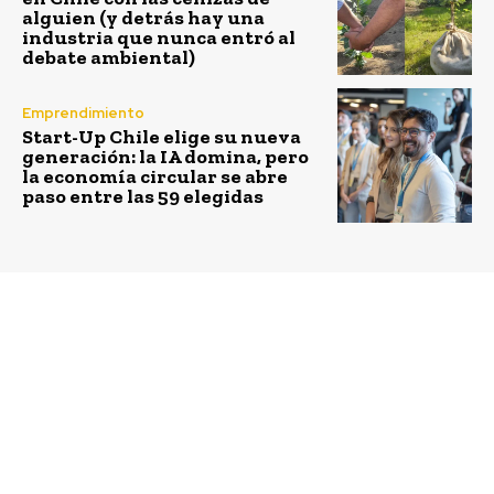
alguien (y detrás hay una
industria que nunca entró al
debate ambiental)
Emprendimiento
Start-Up Chile elige su nueva
generación: la IA domina, pero
la economía circular se abre
paso entre las 59 elegidas
Previous article
Next article
¡Class of Zombies! el
Deloitte, Banco
juego creado por
Santander y Escuela de
chilenos que busca
Negocios UAI
empoderar a los
premiaron a las Mejores
estudiantes
Empresas Chilenas 2018