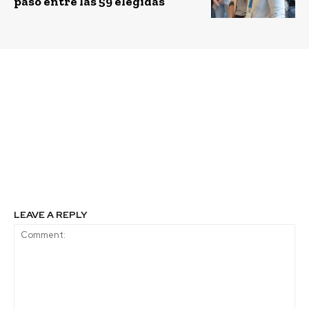
paso entre las 59 elegidas
Previous article
Next article
Matías Lyon, iF Chile:
Universidad Central
“emprender debiera ser
invita a estudiantes de
un ramo en el colegio
enseñanza media a
ya que entrega muchas
participar con ideas en
herramientas para
concurso para mejorar
diferentes ámbitos de
la ciudad
la vida”
LEAVE A REPLY