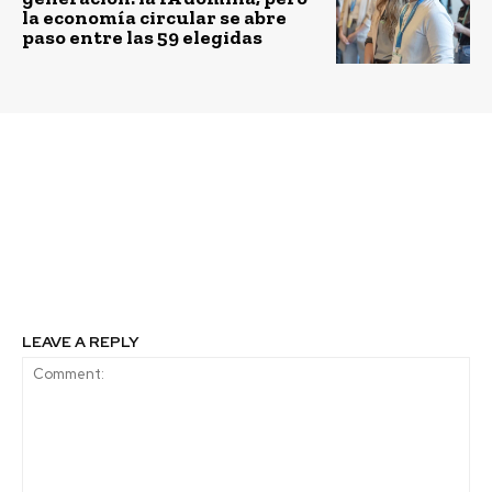
la economía circular se abre
paso entre las 59 elegidas
Previous article
Next article
Iniciativa chilena es
Camila Recabarren,
premiada en Inglaterra
Glocart: “El propósito
por promover la
es aportar a que los
conservación de la
emprendedores salgan
naturaleza en viñas
al mundo exterior”.
LEAVE A REPLY