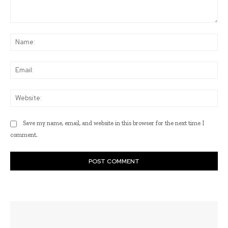
Comment:
Na
Ema
Web
Save my name, email, and website in this browser for the next time I
comment.