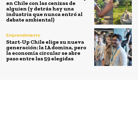
en Chile con las cenizas de
alguien (y detrás hay una
industria que nunca entró al
debate ambiental)
Emprendimiento
Start-Up Chile elige su nueva
generación: la IA domina, pero
la economía circular se abre
paso entre las 59 elegidas
Previous article
Next article
Unilever recibió el
Renault y Gasco se unen
premio nacional de
para lanzar el único
Medio Ambiente por los
vehículo a Gas Licuado
detergentes más
para uso particular en
sustentables de Chile
Chile