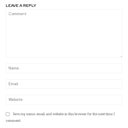
LEAVE A REPLY
Comment:
Na
Ema
Web
Save my name, email, and website in this browser for the next time I
comment.