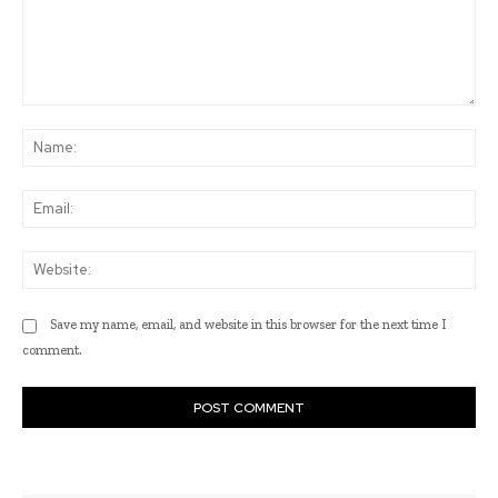
Comment:
Na
Ema
Web
Save my name, email, and website in this browser for the next time I
comment.