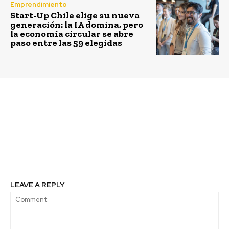
Emprendimiento
Start-Up Chile elige su nueva
generación: la IA domina, pero
la economía circular se abre
paso entre las 59 elegidas
Previous article
Next article
Renault y Gasco se unen
Detallan inicio de
para lanzar el único
proceso plan de
vehículo a Gas Licuado
descontaminación para
para uso particular en
comunas de Concón,
Chile
Quintero y Puchuncaví
LEAVE A REPLY