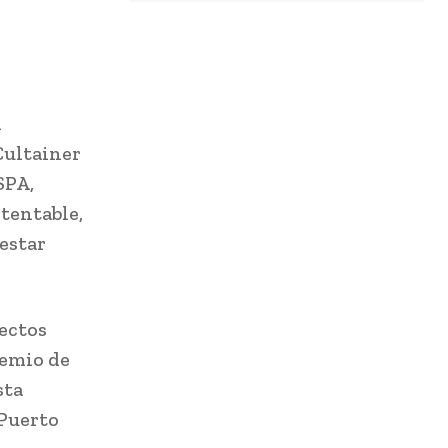
n
 Cultainer
SPA,
tentable,
nestar
ectos
remio de
sta
 Puerto