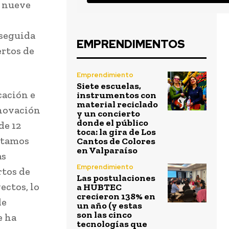
s nueve
 seguida
EMPRENDIMENTOS
ertos de
Emprendimiento
Siete escuelas,
cación e
instrumentos con
material reciclado
nnovación
y un concierto
donde el público
de 12
toca: la gira de Los
stamos
Cantos de Colores
en Valparaíso
as
Emprendimiento
rtos de
Las postulaciones
ectos, lo
a HUBTEC
crecieron 138% en
de
un año (y estas
son las cinco
e ha
tecnologías que