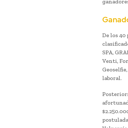
ganadores
Ganad
De los 40
clasificad
SPA, GRA
Venti, Fo
Geoselfie
laboral.
Posterior
afortunad
$2.250.00
postulada