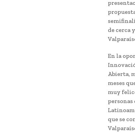
presentac
propuesta
semifinali
de cerca 
Valparaís
En la opo
Innovació
Abierta, 
meses que
muy felic
personas 
Latinoamé
que se co
Valparaís