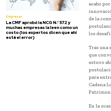
acabo por
innovació
Empresas
de la com
La CMF aprobó la NCG N.° 572 y
postuland
muchas empresas la leen como un
costo (los expertos dicen que ahí
los desaf
está el error)
Tras una 
que convo
estuvo ab
postulaci
para entr
Cadena Lo
Patrimon
En la oca