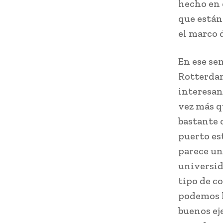
hecho en 
que están
el marco 
En ese se
Rotterdam
interesan
vez más q
bastante 
puerto es
parece un
universid
tipo de c
podemos lo
buenos ej