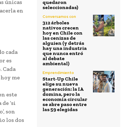
as únicas
quedaron
seleccionadas)
acerla en
Conversamos con
312 árboles
nativos crecen
hoy en Chile con
las cenizas de
alguien (y detrás
hay una industria
do cada
que nunca entró
al debate
or es
ambiental)
o. Cada
Emprendimiento
o hoy me
Start-Up Chile
elige su nueva
generación: la IA
en este
domina, pero la
economía circular
 de ‘si
se abre paso entre
las 59 elegidas
’, son
ño los dos