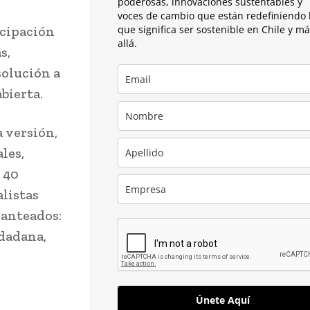
poderosas, innovaciones sustentables y
voces de cambio que están redefiniendo 
icipación
que significa ser sostenible en Chile y m
allá.
s,
solución a
bierta.
 versión,
les,
 40
alistas
lanteados:
udadana,
Únete Aquí