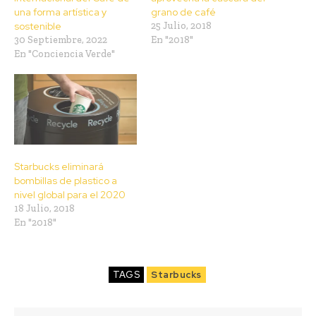
una forma artística y
grano de café
sostenible
25 Julio, 2018
30 Septiembre, 2022
En "2018"
En "Conciencia Verde"
Starbucks eliminará
bombillas de plastico a
nivel global para el 2020
18 Julio, 2018
En "2018"
TAGS
Starbucks