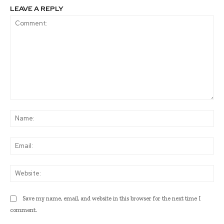
LEAVE A REPLY
Comment:
Na
Ema
Web
Save my name, email, and website in this browser for the next time I
comment.