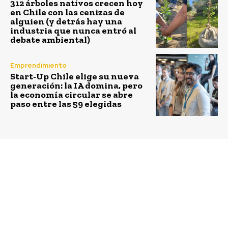
312 árboles nativos crecen hoy
en Chile con las cenizas de
alguien (y detrás hay una
industria que nunca entró al
debate ambiental)
Emprendimiento
Start-Up Chile elige su nueva
generación: la IA domina, pero
la economía circular se abre
paso entre las 59 elegidas
Previous article
Next article
Del mar hasta nuestra
Gobierno activará
mesa, cuán legal es el
alerta sanitaria en zona
pez
de Quintero y
Puchuncaví