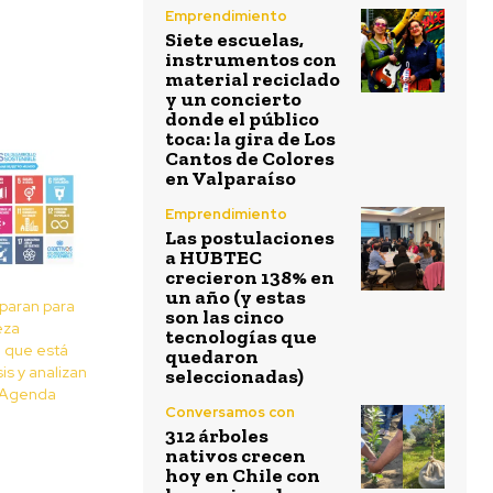
Emprendimiento
Siete escuelas,
instrumentos con
material reciclado
y un concierto
donde el público
toca: la gira de Los
Cantos de Colores
en Valparaíso
Emprendimiento
Las postulaciones
a HUBTEC
crecieron 138% en
un año (y estas
paran para
son las cinco
eza
tecnologías que
 que está
quedaron
is y analizan
seleccionadas)
a Agenda
Conversamos con
312 árboles
nativos crecen
hoy en Chile con