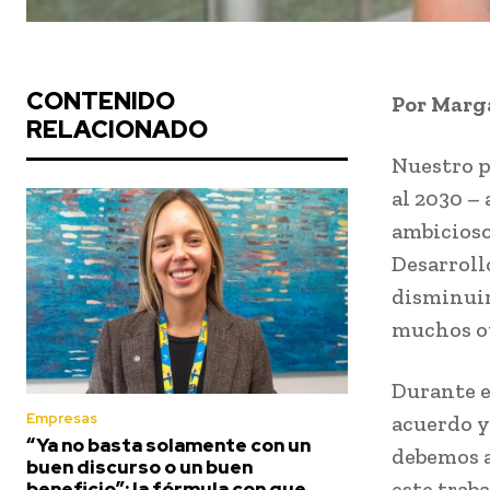
CONTENIDO
Por Marga
RELACIONADO
Nuestro p
al 2030 –
ambicioso
Desarroll
disminuir
muchos ot
Durante e
Empresas
acuerdo y
“Ya no basta solamente con un
debemos a
buen discurso o un buen
este traba
beneficio”: la fórmula con que