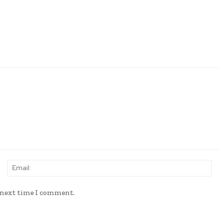
secutivo
sólo en produc
Name:
Em
e next time I comment.