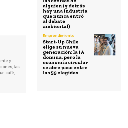
las cenizas de
alguien (y detrás
hay una industria
que nunca entró
al debate
ambiental)
Emprendimiento
Start-Up Chile
elige su nueva
generación: la IA
domina, pero la
ente y
economía circular
iones, las
se abre paso entre
las 59 elegidas
un café,
Next article
s empresas exitosas de hoy está no