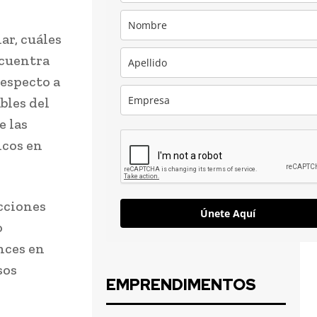
ar, cuáles
ncuentra
respecto a
bles del
e las
icos en
acciones
Únete Aquí
o
nces en
sos
EMPRENDIMENTOS