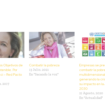
os Objetivos de
Combatir la pobreza
Empresas se pre
tenible. Por
13 Julio, 2021
combatir la pobr
ci – Red Pacto
En "Sacando la voz"
multidimensional
generando la cris
, 2017
su impacto en l
2030
21 Agosto, 2020
En "Actualidad"