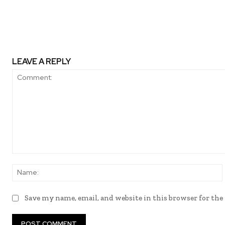
Leaders por quinto año con
LEAVE A REPLY
Comment:
Save my name, email, and website in this browser for th