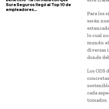
Sura Seguros llegó al Top 10 de
empleadores...
Para los 
serán nue
estancada
lo cual n
mundo; el
diversas 
donde de
Los ODS d
concretas
sostenibl
cada aspe
tomados.