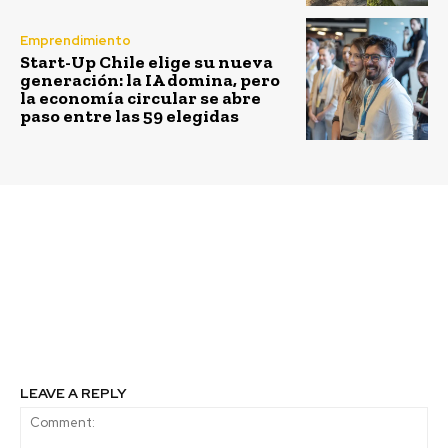
Emprendimiento
Start-Up Chile elige su nueva
generación: la IA domina, pero
la economía circular se abre
paso entre las 59 elegidas
Previous article
Next article
Mapuguaquén: los
Premio Talento Digital
premiados altavoces de
para escolares: Ya están
greda que combinan
abiertas las
tradición y alta
postulaciones para los
fidelidad
creadores
LEAVE A REPLY