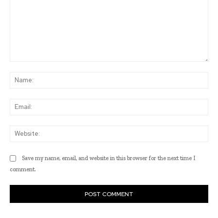
Comment:
Na
Ema
Web
Save my name, email, and website in this browser for the next time I
comment.