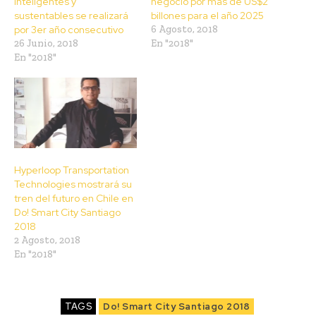
inteligentes y
negocio por más de US$2
sustentables se realizará
billones para el año 2025
por 3er año consecutivo
6 Agosto, 2018
26 Junio, 2018
En "2018"
En "2018"
Hyperloop Transportation
Technologies mostrará su
tren del futuro en Chile en
Do! Smart City Santiago
2018
2 Agosto, 2018
En "2018"
TAGS
Do! Smart City Santiago 2018