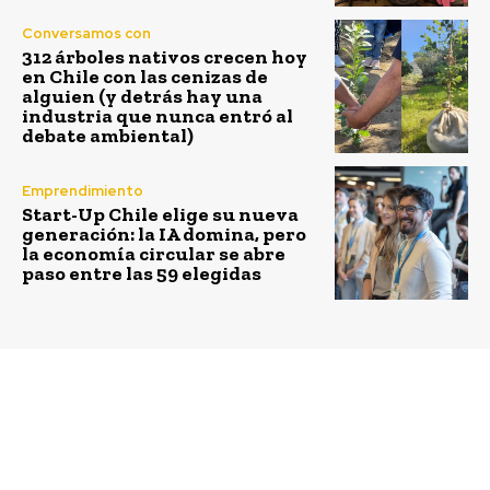
Conversamos con
312 árboles nativos crecen hoy
en Chile con las cenizas de
alguien (y detrás hay una
industria que nunca entró al
debate ambiental)
Emprendimiento
Start-Up Chile elige su nueva
generación: la IA domina, pero
la economía circular se abre
paso entre las 59 elegidas
Previous article
Next article
Abren postulaciones
Chilena diseña APP
para gira de Eficiencia
Todova, el mejor aliado
Energética para la
para despachos express
Agroindustria en