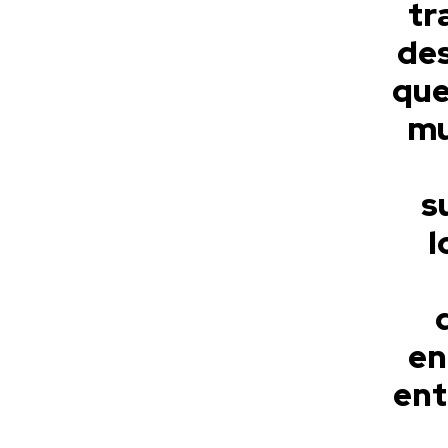
tr
de
que
mu
s
l
en
ent