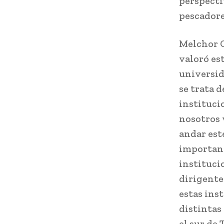
perspecti
pescadore
Melchor C
valoró es
universid
se trata 
instituci
nosotros 
andar est
important
instituci
dirigente
estas ins
distintas
el sur de