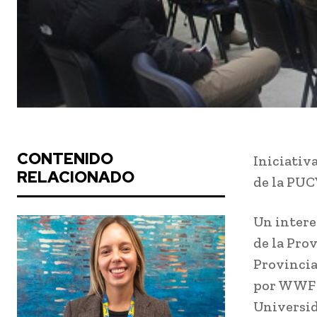
CONTENIDO
Iniciativ
RELACIONADO
de la PUC
Un intere
de la Pro
Provincia
por WWF C
Universid