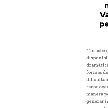
Va
pe
“No cabe 
disponibi
dramática
formas de
dificulta
reconocer
manera po
generar i