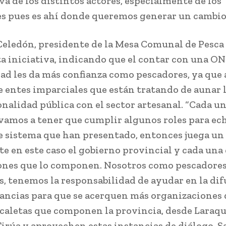
va de los distintos actores, especialmente de los
s pues es ahí donde queremos generar un cambio”
eledón, presidente de la Mesa Comunal de Pesca 
ta iniciativa, indicando que el contar con una O
ad les da más confianza como pescadores, ya que a
de entes imparciales que están tratando de aunar 
onalidad pública con el sector artesanal. “Cada u
vamos a tener que cumplir algunos roles para ech
e sistema que han presentado, entonces juega un 
e en este caso el gobierno provincial y cada una 
ones que lo componen. Nosotros como pescadores
s, tenemos la responsabilidad de ayudar en la dif
tancias para que se acerquen más organizaciones 
 caletas que componen la provincia, desde Laraq
 Tirúa y aprovechen estas instancias de diálogo. 