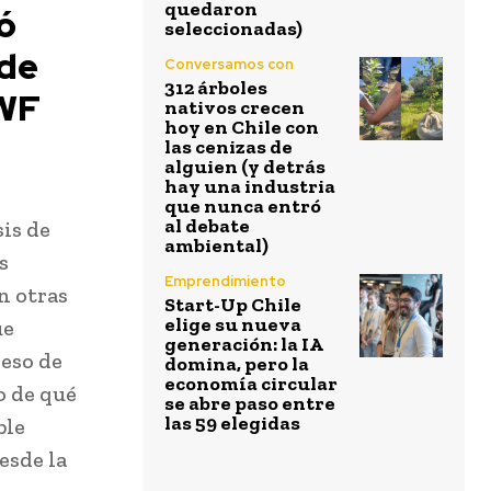
quedaron
ó
seleccionadas)
 de
Conversamos con
312 árboles
WWF
nativos crecen
hoy en Chile con
las cenizas de
alguien (y detrás
hay una industria
que nunca entró
al debate
is de
ambiental)
s
Emprendimiento
n otras
Start-Up Chile
elige su nueva
ue
generación: la IA
ceso de
domina, pero la
economía circular
o de qué
se abre paso entre
las 59 elegidas
ble
esde la