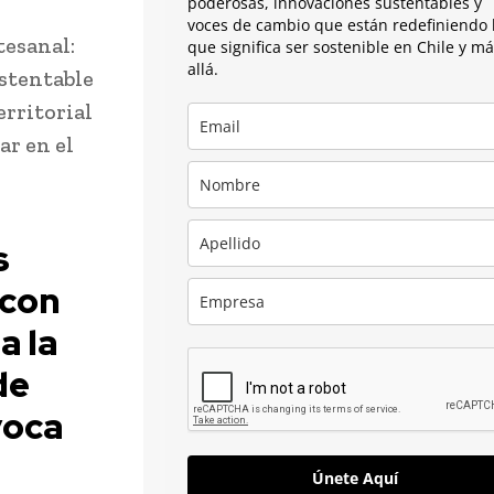
poderosas, innovaciones sustentables y
voces de cambio que están redefiniendo 
tesanal:
que significa ser sostenible en Chile y m
allá.
ustentable
erritorial
ar en el
s
 con
a la
de
voca
Únete Aquí