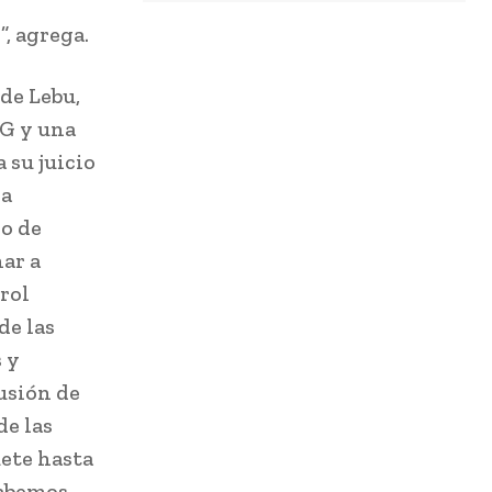
, agrega.
de Lebu,
NG y una
 su juicio
la
no de
ar a
rol
de las
 y
usión de
de las
uete hasta
Sabemos