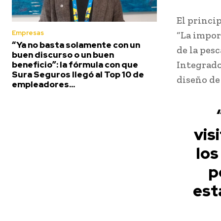
El princi
Empresas
“La impor
“Ya no basta solamente con un
de la pesc
buen discurso o un buen
Integrado
beneficio”: la fórmula con que
Sura Seguros llegó al Top 10 de
diseño de 
empleadores...
vis
los
p
est