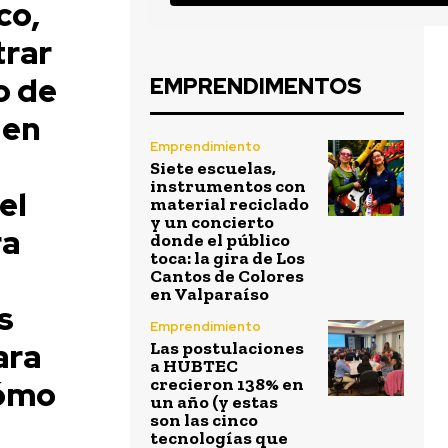
co,
rar
o de
EMPRENDIMENTOS
 en
Emprendimiento
Siete escuelas,
instrumentos con
el
material reciclado
y un concierto
ra
donde el público
toca: la gira de Los
Cantos de Colores
en Valparaíso
s
Emprendimiento
ara
Las postulaciones
a HUBTEC
cómo
crecieron 138% en
un año (y estas
son las cinco
tecnologías que