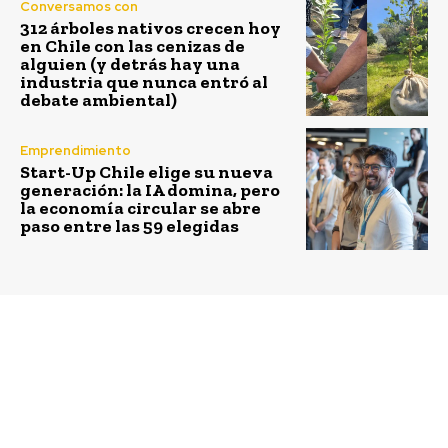
Conversamos con
312 árboles nativos crecen hoy
en Chile con las cenizas de
alguien (y detrás hay una
industria que nunca entró al
debate ambiental)
Emprendimiento
Start-Up Chile elige su nueva
generación: la IA domina, pero
la economía circular se abre
paso entre las 59 elegidas
Previous article
Next article
Chilena forma parte de
Brigada
la lista mundial de
Metroambientalista
innovadores menores
suma a estudiantes de
de 35 del MIT
Peñalolén a la
Technology Review’s
educación