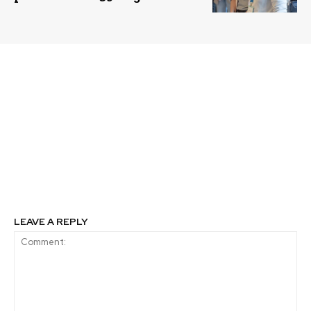
Previous article
Next article
Finanzas Sostenibles,
Fundación Descúbreme
Finanzas Verdes y
abordará implicancias
Financiamiento
de Ley de Inclusión
Climático. ¿Es lo
laboral chilena a nivel
mismo?, Entrevista a
internacional
Carolina Yazmín López,
Representante de UNEP
FI en Chile
LEAVE A REPLY