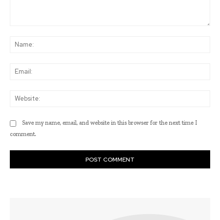
Comment:
Na
Ema
Web
Save my name, email, and website in this browser for the next time I
comment.