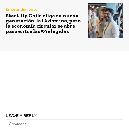
Emprendimiento
Start-Up Chile elige su nueva
generación: la IA domina, pero
la economía circular se abre
paso entre las 59 elegidas
Previous article
Next article
Experto sostiene que
Grupo CAP realiza
Chile disminuyó su
Cuentas Públicas en
atractivo en ERNC por
regiones para dar a
falta de tecnología
conocer sus avances en
sostentabilidad
durante 2017
LEAVE A REPLY