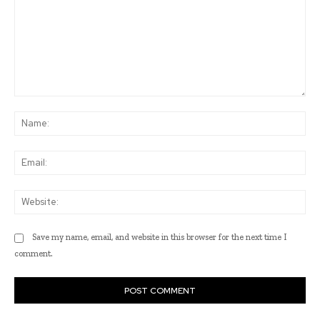
Comment:
Na
Ema
Web
Save my name, email, and website in this browser for the next time I
comment.