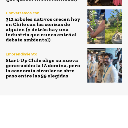
Conversamos con
312 árboles nativos crecen hoy
en Chile con las cenizas de
alguien (y detrás hay una
industria que nunca entró al
debate ambiental)
Emprendimiento
Start-Up Chile elige su nueva
generación: la IA domina, pero
la economía circular se abre
paso entre las 59 elegidas
Previous article
Next article
Grupo CAP realiza
Echeverría Izquierdo
Cuentas Públicas en
alcanza acuerdo con
regiones para dar a
firma estadounidense