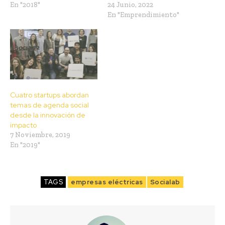
En "2018"
24 Junio, 2022
En "Emprendimiento"
Cuatro startups abordan
temas de agenda social
desde la innovación de
impacto
7 Noviembre, 2019
En "2019"
TAGS
empresas eléctricas
Socialab