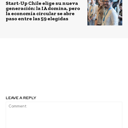
Start-Up Chile elige su nueva
generación: la IA domina, pero
la economía circular se abre
paso entre las 59 elegidas
Previous article
Next article
Brain Chile anuncia los
Fundación Basura abre
36 emprendimientos
el ciclo gratuito de
científico-tecnológico
Encuentros Basura Cero
que participarán en el
2018
bootcamp
LEAVE A REPLY