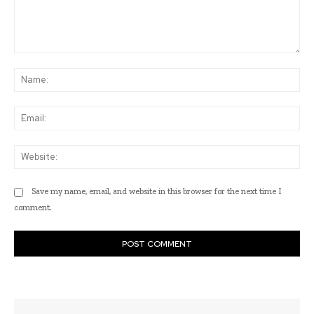
Comment:
Na
Ema
Web
Save my name, email, and website in this browser for the next time I
comment.