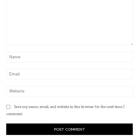
Comment:
Na
Ema
Web
Save my name, email, and website in this browser for the next time I
comment.