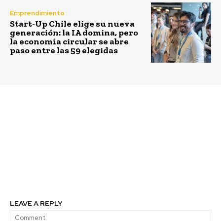
Emprendimiento
Start-Up Chile elige su nueva
generación: la IA domina, pero
la economía circular se abre
paso entre las 59 elegidas
Previous article
Next article
Programa Un Buen
SOFOFA y Actitud Lab
Comienzo de Fundación
realizan encuentro
Educacional
público-privado por los
Oportunidad fue
jóvenes y su
reconocido como una
empleabilidad
innovación educativa
en el mundo
LEAVE A REPLY