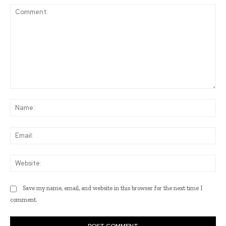
Comment:
Na
Ema
Web
Save my name, email, and website in this browser for the next time I
comment.