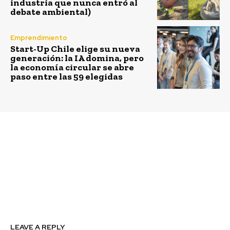
industria que nunca entró al
debate ambiental)
Emprendimiento
Start-Up Chile elige su nueva
generación: la IA domina, pero
la economía circular se abre
paso entre las 59 elegidas
Previous article
Next article
Lanzan libro con
Sumergirán Trolebus en
resultados de
la bahía de Valparaíso
seminario sobre
para convertirlo en un
relación entre
punto atractivo de
comunidades e
buceo deportivo
hidroeléctricas
LEAVE A REPLY