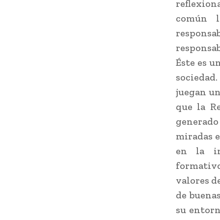
reflexion
común l
responsa
responsab
Éste es u
sociedad.
juegan un
que la R
generado
miradas e
en la i
formativo
valores d
de buenas
su entorn