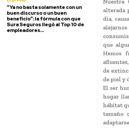
Empresas
Nuestra 
“Ya no basta solamente con un
alterada 
buen discurso o un buen
día, caus
beneficio”: la fórmula con que
Sura Seguros llegó al Top 10 de
alejarno
empleadores...
consumis
que algu
Hemos fr
afluentes
de extinc
de piel y 
El ser hu
hogar lla
hábitat q
tamaño q
adaptarse