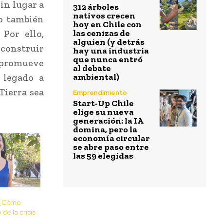
in lugar a
312 árboles
nativos crecen
o también
hoy en Chile con
Por ello,
las cenizas de
alguien (y detrás
 construir
hay una industria
que nunca entró
 promueve
al debate
 legado a
ambiental)
Tierra sea
Emprendimiento
Start-Up Chile
elige su nueva
generación: la IA
domina, pero la
economía circular
se abre paso entre
las 59 elegidas
: ¿Cómo
de la crisis