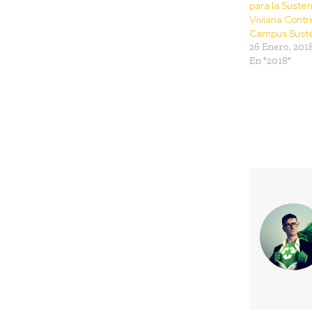
para la Susten
Viviana Contr
Campus Suste
26 Enero, 201
En "2018"