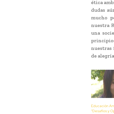
ética amb
dudas aú
mucho po
nuestra R
una soci
principi
nuestras 
de alegría
Educación Am
“Desafíos y O