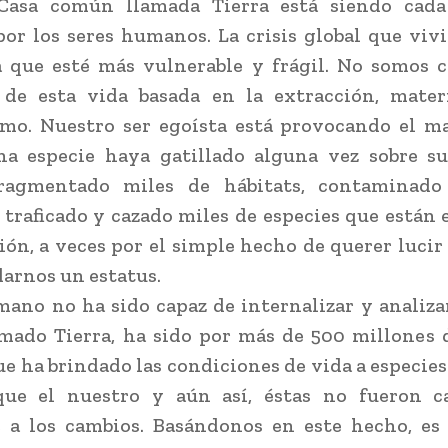
Casa común llamada Tierra está siendo cad
por los seres humanos. La crisis global que viv
a que esté más vulnerable y frágil. No somos 
s de esta vida basada en la extracción, mater
mo. Nuestro ser egoísta está provocando el m
na especie haya gatillado alguna vez sobre su
agmentado miles de hábitats, contaminado
, traficado y cazado miles de especies que están 
ión, a veces por el simple hecho de querer lucir
darnos un estatus.
mano no ha sido capaz de internalizar y analiza
mado Tierra, ha sido por más de 500 millones 
ue ha brindado las condiciones de vida a especie
ue el nuestro y aún así, éstas no fueron c
 a los cambios. Basándonos en este hecho, es