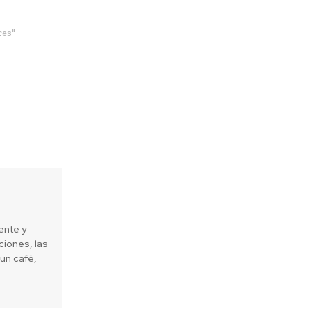
res"
ente y
iones, las
un café,