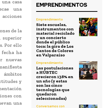
s una casa
EMPRENDIMENTOS
ecae una
 acciones
Emprendimiento
Siete escuelas,
instrumentos con
ones de la
material reciclado
n superior
y un concierto
donde el público
. Por ello
toca: la gira de Los
Cantos de Colores
 fecha ha
en Valparaíso
er nuevas
Emprendimiento
manifiesta
Las postulaciones
a HUBTEC
 ámbitos
crecieron 138% en
ctitudes y
un año (y estas
son las cinco
ementación
tecnologías que
quedaron
ciones con
seleccionadas)
muevan una
Conversamos con