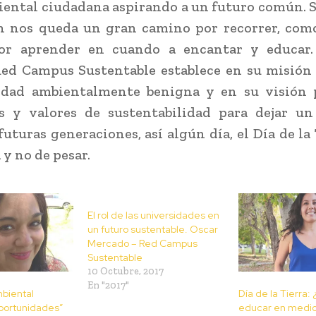
iental ciudadana aspirando a un futuro común. S
n nos queda un gran camino por recorrer, com
r aprender en cuando a encantar y educar. 
ed Campus Sustentable establece en su misión
edad ambientalmente benigna y en su visión
os y valores de sustentabilidad para dejar un
futuras generaciones, así algún día, el Día de la 
 y no de pesar.
El rol de las universidades en
un futuro sustentable. Oscar
Mercado – Red Campus
Sustentable
10 Octubre, 2017
En "2017"
biental
Día de la Tierra
portunidades”
educar en medio 