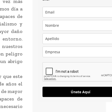
a vez más
imos día a
capaces de
ialismo y
ayor daño
 entorno.
 nuestros
en peligro
 un abrigo
r que este
de años el
s de mayor
Únete Aquí
apaces de
 necesario