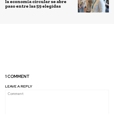
la economía circular se abre
paso entre las 59 elegidas
Previous article
Next article
Vecinos de Rincón de
LazarilloApp es
Pataguas Oriente
premiada por la
inauguran obras de
fundación
mejora en sede social
internacional
ZeroProject
1 COMMENT
LEAVE A REPLY