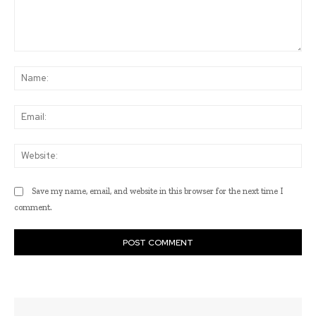
Comment:
Na
Ema
Web
Save my name, email, and website in this browser for the next time I
comment.