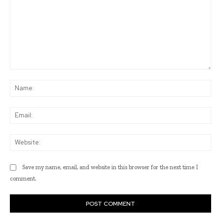
Comment:
Na
Ema
Web
Save my name, email, and website in this browser for the next time I
comment.