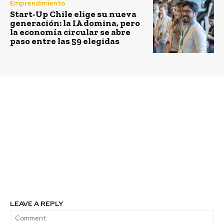
Emprendimiento
Start-Up Chile elige su nueva
generación: la IA domina, pero
la economía circular se abre
paso entre las 59 elegidas
Previous article
Next article
Cervecería Kunstmann
Emprendedores de
lidera proyecto
Fondo Esperanza
sustentable que incluye
potencian sus redes de
bicicletas con motor
negocios con
recargable para sus
innovadora aplicación
colaboradores y
móvil
paneles solares para
recarga
LEAVE A REPLY