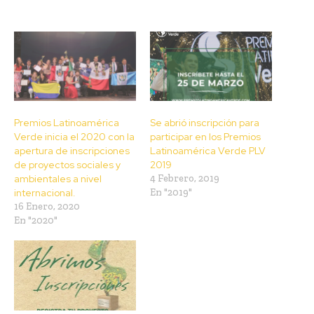
Premios Latinoamérica
Se abrió inscripción para
Verde inicia el 2020 con la
participar en los Premios
apertura de inscripciones
Latinoamérica Verde PLV
de proyectos sociales y
2019
ambientales a nivel
4 Febrero, 2019
internacional.
En "2019"
16 Enero, 2020
En "2020"