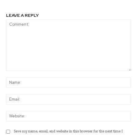
LEAVE A REPLY
Comment:
Na
Ema
Web
Save my name, email, and website in this browser for the next time I