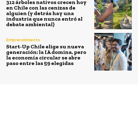
312 árboles nativos crecen hoy
en Chile con las cenizas de
alguien (y detrás hay una
industria que nunca entró al
debate ambiental)
Emprendimiento
Start-Up Chile elige su nueva
generación: la IA domina, pero
la economía circular se abre
paso entre las 59 elegidas
Previous article
Next article
Nueva Plaza de Bolsillo
Dos emprendimientos
cambiará el rostro a
chilenos entre los
Barrio Mapocho – La
semifinalistas que
Chimba
disputan el Premio
Creando Valor
Compartido de Nestlé