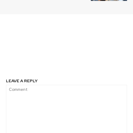
Previous article
Next article
La mejor música de
Santo Domingo será
WOM Respect
sede de importante foro
Recycling Festival
internacional sobre el
llega a Pichilemu
desarrollo de
comunidades
sostenibles
LEAVE A REPLY