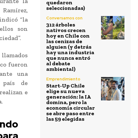
urante la
quedaron
seleccionadas)
 Ramírez,
Conversamos con
indicó “la
312 árboles
ellos son
nativos crecen
hoy en Chile con
ciedad”.
las cenizas de
alguien (y detrás
hay una industria
s llamados
que nunca entró
al debate
eco fueron
ambiental)
rante una
Emprendimiento
 país de
Start-Up Chile
elige su nueva
realizan e
generación: la IA
.
domina, pero la
economía circular
se abre paso entre
las 59 elegidas
ando
para