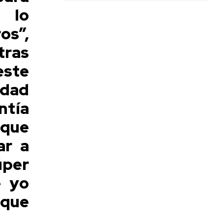
 lo
os”,
tras
este
idad
ntía
 que
ar a
úper
e yo
 que