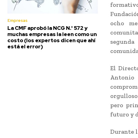
formativ
Fundación
Empresas
ocho mes
La CMF aprobó la NCG N.° 572 y
comunita
muchas empresas la leen como un
costo (los expertos dicen que ahí
segunda 
está el error)
comunida
El Direct
Antonio
comprome
orgulloso
pero prin
futuro y 
Durante l