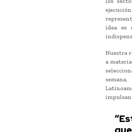
los sect
ejecució
represent
idea es 
indispens
Nuestra r
a materia
seleccio
semana,
Latinoamé
impulsan 
“Es
que