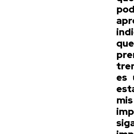
po
apr
ind
que
pre
tre
es 
est
mis
imp
sig