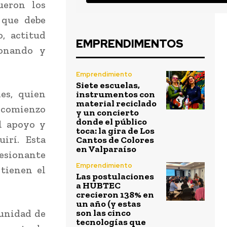
ueron los
 que debe
, actitud
EMPRENDIMENTOS
donando y
Emprendimiento
Siete escuelas,
es, quien
instrumentos con
material reciclado
 comienzo
y un concierto
donde el público
al apoyo y
toca: la gira de Los
irí. Esta
Cantos de Colores
en Valparaíso
resionante
Emprendimiento
tienen el
Las postulaciones
a HUBTEC
crecieron 138% en
un año (y estas
munidad de
son las cinco
tecnologías que