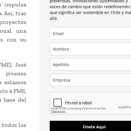
poderosas, innovaciones sustentables y
e impulsa
voces de cambio que están redefiniendo 
 Así, tras
que significa ser sostenible en Chile y m
allá.
proyectos
ional una
os con su
FME), José
 jóvenes
s estamos
nto a FME,
a base del
 todos los
Únete Aquí