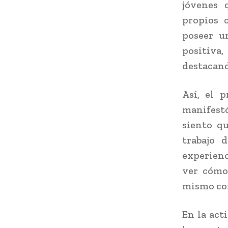
jóvenes 
propios 
poseer u
positiva
destacand
Así, el 
manifest
siento qu
trabajo 
experienc
ver cómo
mismo co
En la act