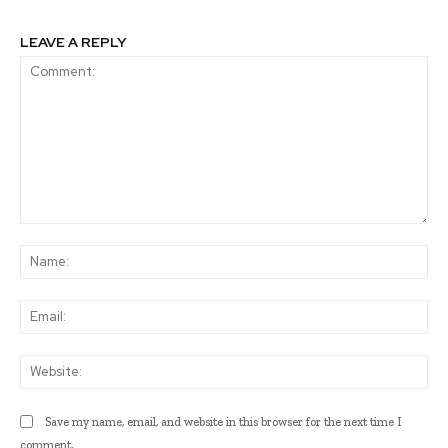
LEAVE A REPLY
Comment:
Na
Ema
Web
Save my name, email, and website in this browser for the next time I
comment.