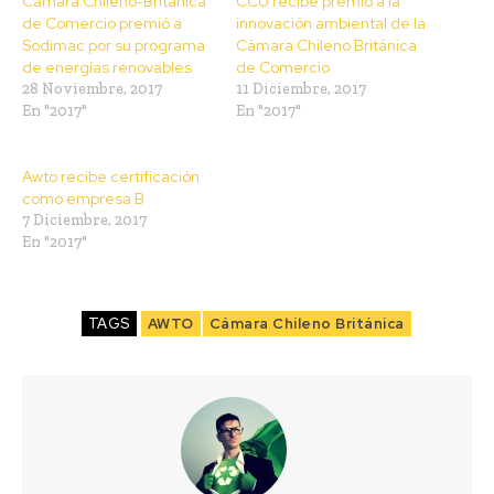
Cámara Chileno-Británica
CCU recibe premio a la
de Comercio premió a
innovación ambiental de la
Sodimac por su programa
Cámara Chileno Británica
de energías renovables
de Comercio
28 Noviembre, 2017
11 Diciembre, 2017
En "2017"
En "2017"
Awto recibe certificación
como empresa B
7 Diciembre, 2017
En "2017"
TAGS
AWTO
Cámara Chileno Británica