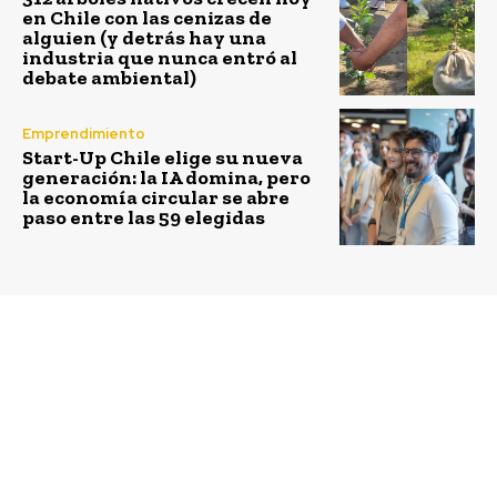
en Chile con las cenizas de
alguien (y detrás hay una
industria que nunca entró al
debate ambiental)
Emprendimiento
Start-Up Chile elige su nueva
generación: la IA domina, pero
la economía circular se abre
paso entre las 59 elegidas
Previous article
Next article
Lo que podemos
Líderes Empresariales
aprender de Silicon
contra el cambio
Valley. Por Guillermo
climático apoyan
Mulville – BID Invest
Alianza Precio al
Carbono en las
Américas