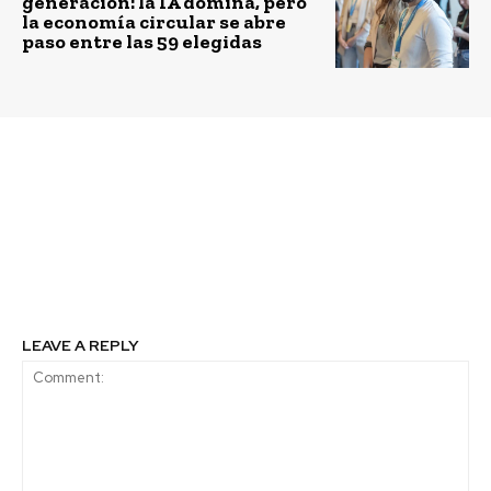
generación: la IA domina, pero
la economía circular se abre
paso entre las 59 elegidas
Previous article
Next article
Industria energética
Entrega de beneficio de
crece de la mano de
alimentación puede
biomasa forestal en la
aumentar la
Araucanía
productividad de las
empresas
LEAVE A REPLY