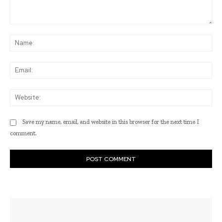
Comment:
Na
Ema
Web
Save my name, email, and website in this browser for the next time I
comment.