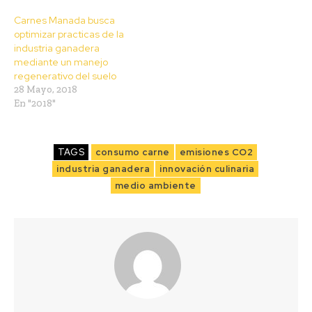
Carnes Manada busca
optimizar practicas de la
industria ganadera
mediante un manejo
regenerativo del suelo
28 Mayo, 2018
En "2018"
TAGS
consumo carne
emisiones CO2
industria ganadera
innovación culinaria
medio ambiente