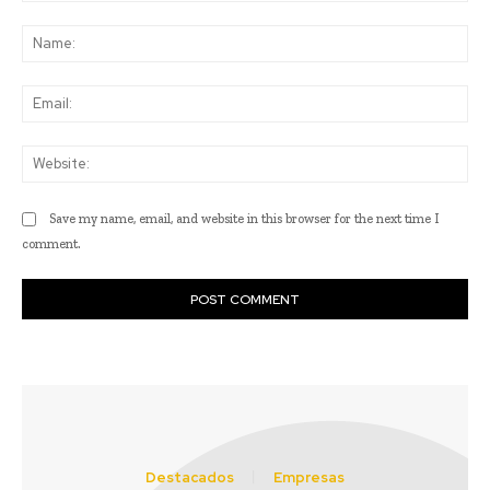
Comment:
Na
Ema
Web
Save my name, email, and website in this browser for the next time I
comment.