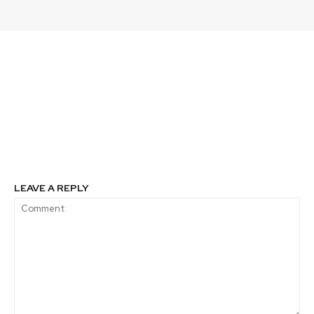
Previous article
Next article
Natura logra inédito
La cultura: el cuarto
ranking al ser la quinta
pilar del desarrollo
mejor empresa para
sostenible. Por
trabajar en el mundo
Fernando Vera, EdD –
Red Campus
Sustentable
LEAVE A REPLY