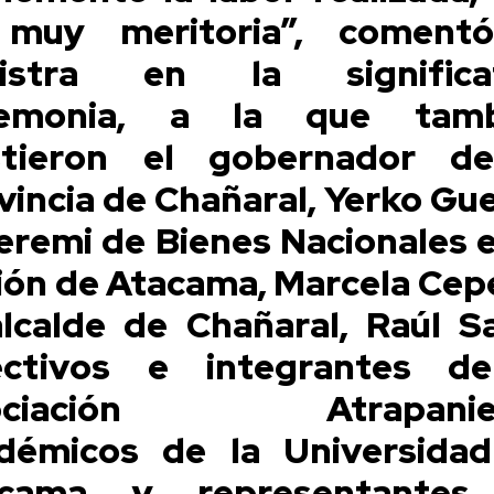
muy meritoria”, coment
nistra en la significat
remonia, a la que tamb
stieron el gobernador d
vincia de Chañaral, Yerko Gue
seremi de Bienes Nacionales e
ión de Atacama, Marcela Cep
alcalde de Chañaral, Raúl Sa
ectivos e integrantes d
ociación Atrapanieb
démicos de la Universida
acama y representantes