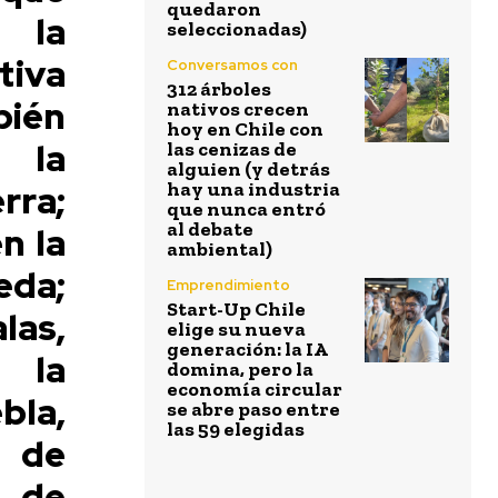
quedaron
ó la
seleccionadas)
iva
Conversamos con
312 árboles
ién
nativos crecen
hoy en Chile con
e la
las cenizas de
alguien (y detrás
rra;
hay una industria
que nunca entró
al debate
n la
ambiental)
eda;
Emprendimiento
Start-Up Chile
las,
elige su nueva
generación: la IA
e la
domina, pero la
economía circular
la,
se abre paso entre
las 59 elegidas
d de
 de