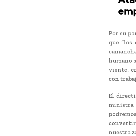
emp
Por su pa
que “los 
camanchac
humano su
viento, c
con traba
El direct
ministra
podremo
converti
nuestra z