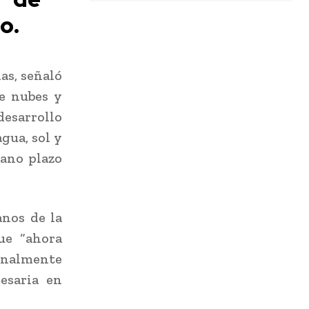
o.
as, señaló
de nubes y
desarrollo
gua, sol y
iano plazo
anos de la
ue “ahora
nalmente
esaria en