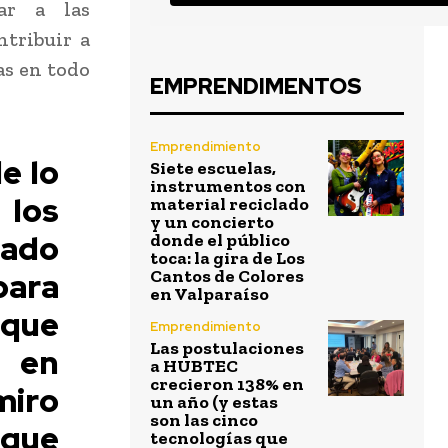
iar a las
ntribuir a
as en todo
EMPRENDIMENTOS
Emprendimiento
e lo
Siete escuelas,
instrumentos con
 los
material reciclado
y un concierto
lado
donde el público
toca: la gira de Los
para
Cantos de Colores
en Valparaíso
 que
Emprendimiento
Las postulaciones
r en
a HUBTEC
crecieron 138% en
miro
un año (y estas
son las cinco
 que
tecnologías que