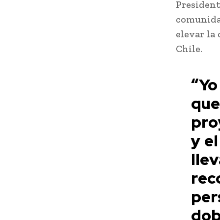
Presiden
comunidad
elevar la
Chile.
“Yo
que
pro
y e
lle
rec
per
dob