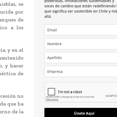
poderosas, innovaciones sustentables y
ieblas, se
voces de cambio que están redefiniendo 
ducida por
que significa ser sostenible en Chile y m
allá.
tanques de
ico a los
.
ia, y en el
 mantenido
o, y hacer
sértica de
ncesión no
ada que ha
erno de la
Únete Aquí