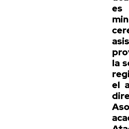
es 
mi
ce
asi
pro
la 
reg
el 
dir
As
aca
At