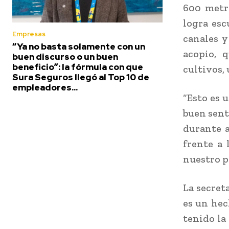
600 metro
logra esc
Empresas
canales y
“Ya no basta solamente con un
acopio, 
buen discurso o un buen
beneficio”: la fórmula con que
cultivos, 
Sura Seguros llegó al Top 10 de
empleadores...
“Esto es u
buen sent
durante a
frente a 
nuestro pa
La secret
es un hec
tenido la