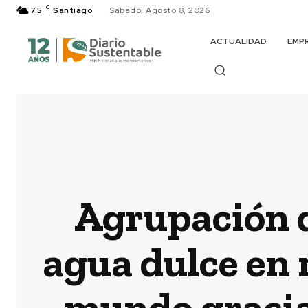
C
7.5
Santiago
Sábado, Agosto 8, 2026
ACTUALIDAD
EMP
Agrupación d
agua dulce en 
mundo gracias