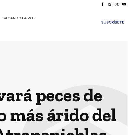
SACANDO LA VOZ
SUSCRÍBETE
vará peces de
o más árido del
 Atrapanieblas