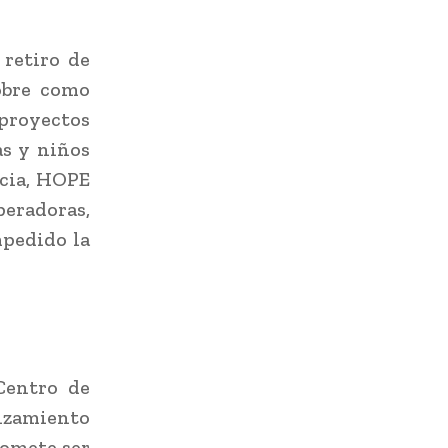
 retiro de
sobre como
 proyectos
as y niños
ncia, HOPE
peradoras,
mpedido la
Centro de
anzamiento
romete ser