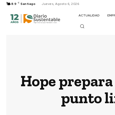
C
8.9
Santiago
Jueves, Agosto 6, 2026
ACTUALIDAD
EMP
Hope prepara 
punto l