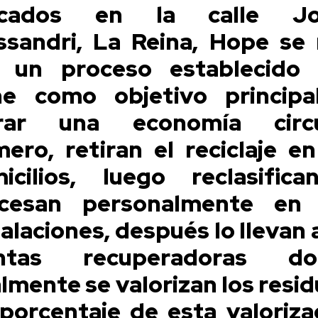
icados en la calle Jo
ssandri, La Reina, Hope se 
 un proceso establecido
ne como objetivo principa
rar una economía circu
mero, retiran el reciclaje en
icilios, luego reclasific
cesan personalmente en
talaciones, después lo llevan a
antas recuperadoras do
almente se valorizan los resid
porcentaje de esta valoriza