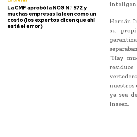
Empresas
inteligen
La CMF aprobó la NCG N.° 572 y
muchas empresas la leen como un
costo (los expertos dicen que ahí
Hernán In
está el error)
su propi
garantiz
separaban
“Hay muc
residuos
verteder
nuestros 
ya sea de
Inssen.