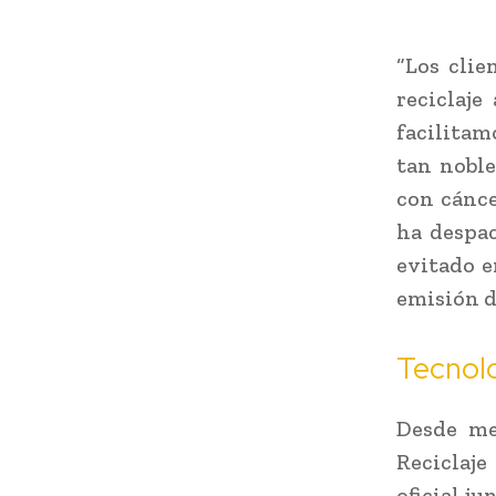
“Los clie
reciclaje
facilitam
tan noble
con cánce
ha despac
evitado e
emisión d
Tecnol
Desde me
Reciclaje
oficial j