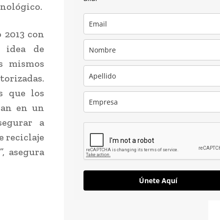
cnológico.
o 2013 con
a idea de
os mismos
torizadas.
s que los
nan en un
segurar a
 reciclaje
”, asegura
Únete Aquí