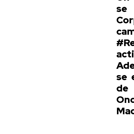
se 
Cor
ca
#Re
act
Ade
se 
de
Onc
Mac