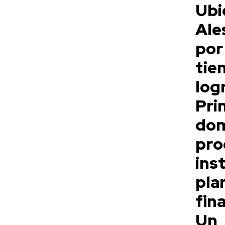
Ub
Ale
por
tie
log
Pri
dom
pro
ins
pl
fin
Un 