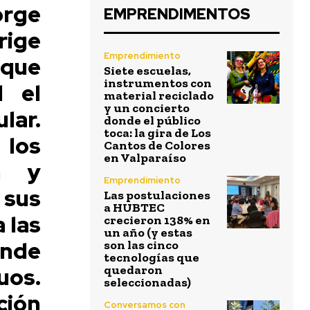
rge
EMPRENDIMENTOS
rige
Emprendimiento
 que
Siete escuelas,
instrumentos con
l el
material reciclado
y un concierto
lar.
donde el público
toca: la gira de Los
 los
Cantos de Colores
en Valparaíso
an y
Emprendimiento
 sus
Las postulaciones
a HUBTEC
 las
crecieron 138% en
un año (y estas
nde
son las cinco
tecnologías que
uos.
quedaron
seleccionadas)
ción
Conversamos con