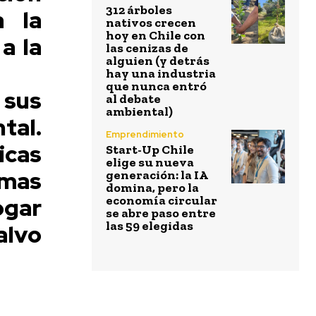
312 árboles
a la
nativos crecen
hoy en Chile con
a la
las cenizas de
alguien (y detrás
hay una industria
que nunca entró
 sus
al debate
ambiental)
tal.
Emprendimiento
icas
Start-Up Chile
elige su nueva
amas
generación: la IA
domina, pero la
gar
economía circular
se abre paso entre
las 59 elegidas
alvo