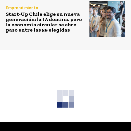
Emprendimiento
Start-Up Chile elige su nueva
generación: la IA domina, pero
la economía circular se abre
paso entre las 59 elegidas
Previous article
Next article
Cambio de horario sin
Proponen generar
beneficios energéticos
mayores incentivos
ni económicos. Por
para que clientes
Erwin Plett – Alfa Lux
residenciales
produzcan energía
solar