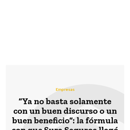
Previous article
Next article
Fundación MERI busca
Pacto Global Chile
estudiantes para que
organiza encuentro
realicen sus tesis en
sobre Gestión de
Turismo
Residuos