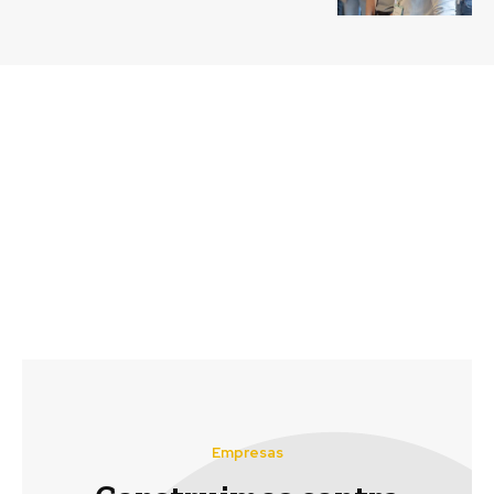
Previous article
Next article
Fundación Chile lanza
Masisa destacada como
oficialmente su red de
la empresa con mejor
mentores con la
reputación de su sector
asesoría de expertos
nacionales e
internacionales