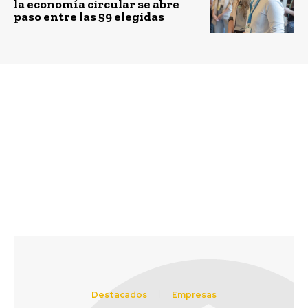
la economía circular se abre
paso entre las 59 elegidas
Previous article
Next article
Ingresa primer hospital
En México, Veolia
a sistema nacional CES
operará la primera
planta de
termovalorización en
América Latina