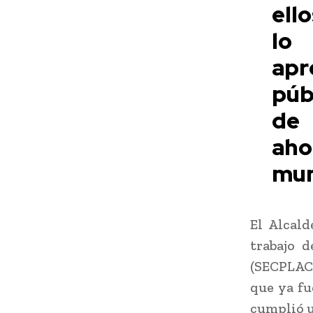
ello
lo
apr
púb
de 
ah
mun
El Alcald
trabajo d
(SECPLAC)
que ya fu
cumplió u