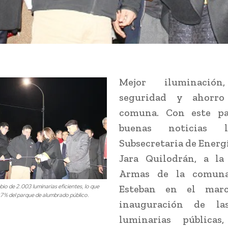
Mejor iluminació
seguridad y ahorro
comuna. Con este pa
buenas noticias 
Subsecretaria de Energ
Jara Quilodrán, a la
Armas de la comun
bio de 2.003 luminarias eficientes, lo que
Esteban en el mar
87% del parque de alumbrado público.
inauguración de la
luminarias públicas