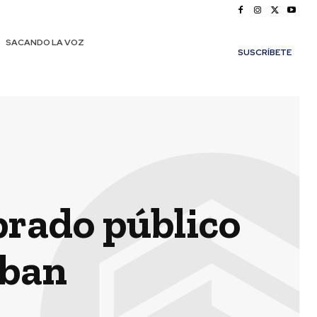
SACANDO LA VOZ
SUSCRÍBETE
rado público
eban