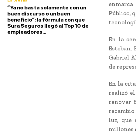
Empresas
enmarca 
“Ya no basta solamente con un
Público, 
buen discurso o un buen
beneficio”: la fórmula con que
tecnología
Sura Seguros llegó al Top 10 de
empleadores...
En la ce
Esteban, 
Gabriel A
de repres
En la cit
realizó e
renovar 
recambio 
luz, que 
millones 