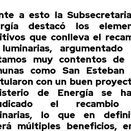
nte a esto la Subsecretari
rgía destacó los eleme
itivos que conlleva el reca
luminarias, argumentado
tamos muy contentos de
munas como San Esteban 
tularon con un buen proyect
isterio de Energía se h
judicado el recambio
inarias, lo que en defini
erá múltiples beneficios, e