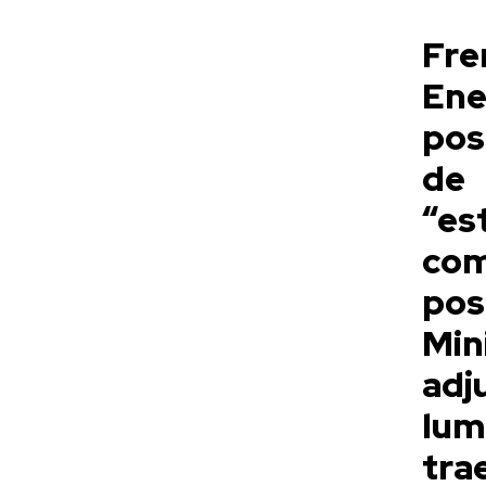
Fre
Ene
pos
de 
“es
co
pos
Min
ad
lum
tra