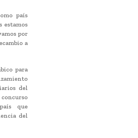
como país
s estamos
 vamos por
recambio a
bico para
anzamiento
iarios del
 concurso
 país que
encia del