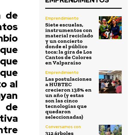
EMPRENDIMENTOS
a de
Emprendimiento
ntos
Siete escuelas,
instrumentos con
mbio
material reciclado
y un concierto
 que
donde el público
toca: la gira de Los
Cantos de Colores
 que
en Valparaíso
que
Emprendimiento
Las postulaciones
o al
a HUBTEC
crecieron 138% en
ayan
un año (y estas
son las cinco
 de
tecnologías que
quedaron
tiva
seleccionadas)
ntre
Conversamos con
312 árboles