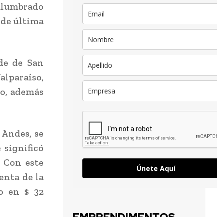
Alumbrado
 de última
de de San
alparaíso,
io, además
 Andes, se
 significó
 Con este
Únete Aquí
enta de la
to en $ 32