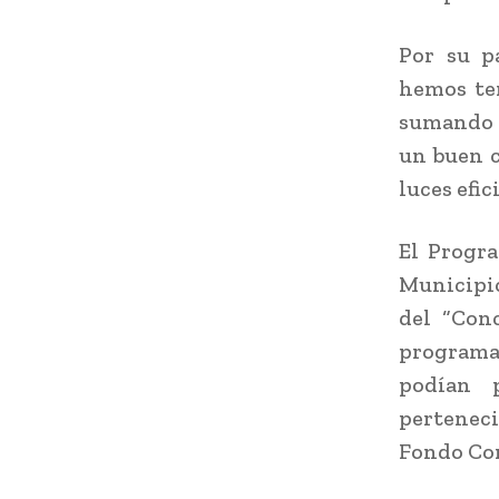
Por su p
hemos te
sumando a
un buen c
luces efic
El Progr
Municipio
del “Conc
programa
podían p
pertenec
Fondo Co