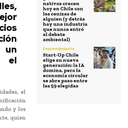
lles,
nativos crecen
hoy en Chile con
jor
las cenizas de
alguien (y detrás
hay una industria
cios
que nunca entró
al debate
ción
ambiental)
o un
Emprendimiento
Start-Up Chile
 el
elige su nueva
generación: la IA
domina, pero la
economía circular
se abre paso entre
las 59 elegidas
idades, el
nificación
ando y los
nte, quien