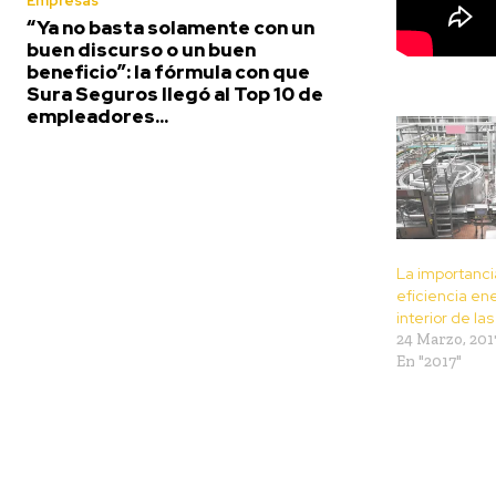
Empresas
“Ya no basta solamente con un
buen discurso o un buen
beneficio”: la fórmula con que
Sura Seguros llegó al Top 10 de
empleadores...
La importanci
eficiencia ene
interior de l
24 Marzo, 201
En "2017"