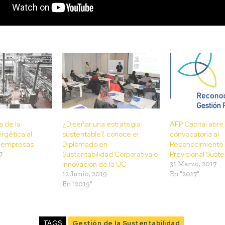
a de la
¿Diseñar una estrategia
AFP Capital abre
rgética al
sustentable?, conoce el
convocatoria al
as empresas
Diplomado en
Reconocimiento a
7
Sustentabilidad Corporativa e
Previsional Sust
Innovación de la UC
31 Marzo, 2017
12 Junio, 2019
En "2017"
En "2019"
TAGS
Gestión de la Sustentabilidad