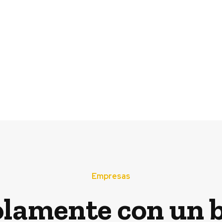
tegia para ser
Proponen
onial
permanentes 