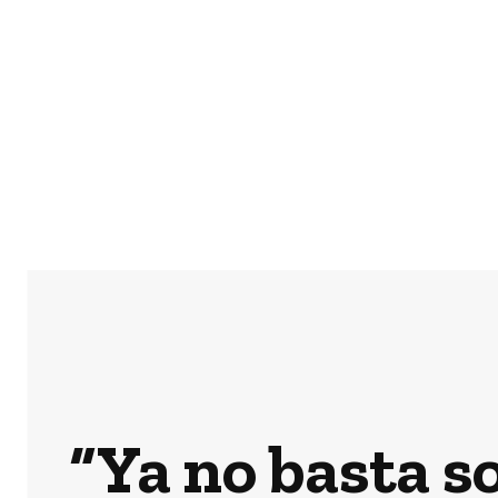
Previous article
Cauquenes en Maule inicia estra
Ciudad del Vino Patrim