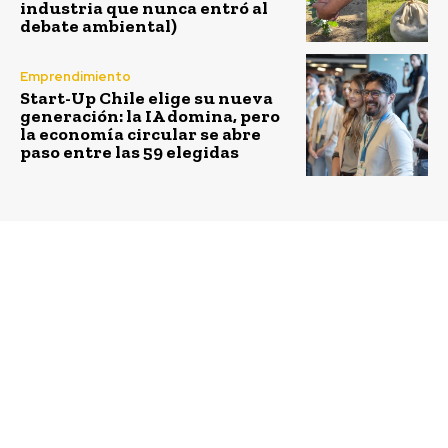
industria que nunca entró al
debate ambiental)
Emprendimiento
Start-Up Chile elige su nueva
generación: la IA domina, pero
la economía circular se abre
paso entre las 59 elegidas
Previous article
Next article
Alianza público-
Se lanza en Chile
privada posibilita
MercadoBirus.com: el e-
acceso al agua potable
commerce de las
en comunidades rurales
Empresas B y las
empresas con propósito.